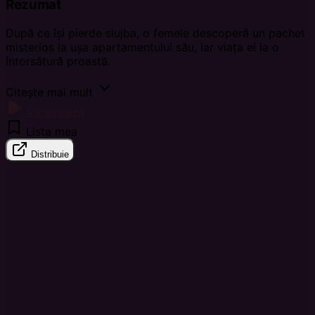
Rezumat
După ce își pierde slujba, o femeie descoperă un pachet
misterios la ușa apartamentului său, iar viața ei ia o
întorsătură proastă.
Citește mai mult
Vizionează
Lista mea
Distribuie