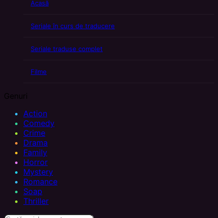
Acasă
Seriale în curs de traducere
Seriale traduse complet
Filme
Genuri
Action
Comedy
Crime
Drama
Family
Horror
Mystery
Romance
Soap
Thriller