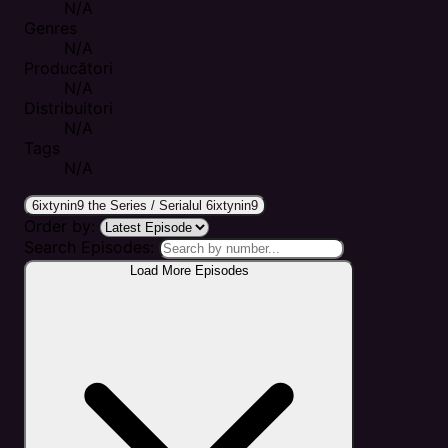
N/A
Genres
N/A
Producători
N/A
Distribuitori
N/A
Tags
N/A
6ixtynin9 the Series / Serialul 6ixtynin9
Order by:
Search Episodes:
Load More Episodes