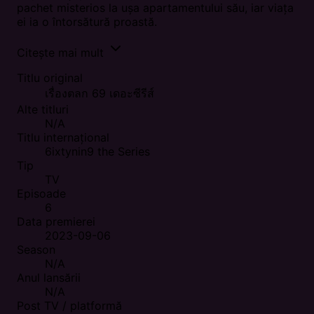
pachet misterios la ușa apartamentului său, iar viața
ei ia o întorsătură proastă.
Citește mai mult
Titlu original
เรื่องตลก 69 เดอะซีรีส์
Alte titluri
N/A
Titlu internațional
6ixtynin9 the Series
Tip
TV
Episoade
6
Data premierei
2023-09-06
Season
N/A
Anul lansării
N/A
Post TV / platformă