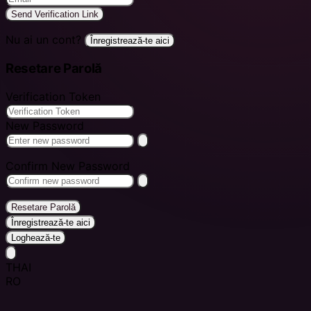
Send Verification Link
Nu ai un cont?
Înregistrează-te aici
Resetare Parolă
Verification Token
New Password
Confirm New Password
Resetare Parolă
Înregistrează-te aici
Loghează-te
THAI
RO