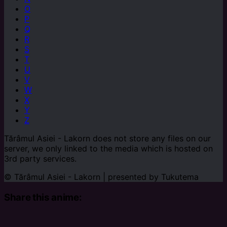
O
P
Q
R
S
T
U
V
W
X
Y
Z
Tărâmul Asiei - Lakorn does not store any files on our
server, we only linked to the media which is hosted on
3rd party services.
© Tărâmul Asiei - Lakorn | presented by
Tukutema
Share this anime: