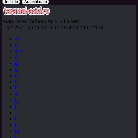
Închide
Autentificare
Alătură-te
Tărâmul Asiei - Lakorn
Listă A-Z
Caută Serial în ordinea alfabetică.
All
#
0-9
A
B
C
D
E
F
G
H
I
J
K
L
M
N