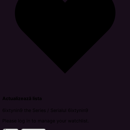
Actualizează lista
6ixtynin9 the Series / Serialul 6ixtynin9
Please log in to manage your watchlist.