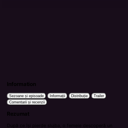
Information
Sezoane și episoade
Informații
Distribuție
Trailer
Comentarii și recenzii
Rezumat
După ce își pierde slujba, o femeie descoperă un