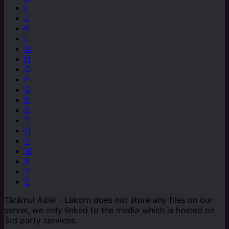
I
J
K
L
M
N
O
P
Q
R
S
T
U
V
W
X
Y
Z
Tărâmul Asiei - Lakorn does not store any files on our
server, we only linked to the media which is hosted on
3rd party services.