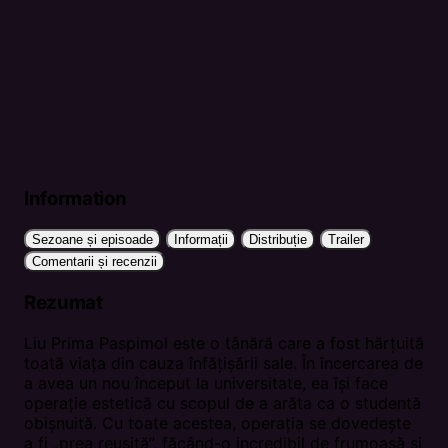
Information
Sezoane și episoade
Informații
Distribuție
Trailer
Comentarii și recenzii
Rezumat
Liu Prima Paspimol este o tânără care a fost hărțuită
toată viața din cauza înfățișării sale. În încercarea de
a avea un nou început la universitate, ea își face
operație estetică cu scopul de a arăta ca o studentă
obișnuită. Cu toate acestea, operația se dovedește
a fi „prea reușită”, făcând-o incredibil de frumoasă și