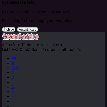
Actualizează lista
Beauty Newbie - Blestemul frumuseții
Please log in to manage your watchlist.
Închide
Autentificare
Alătură-te
Tărâmul Asiei - Lakorn
Listă A-Z
Caută Serial în ordinea alfabetică.
All
#
0-9
A
B
C
D
E
F
G
H