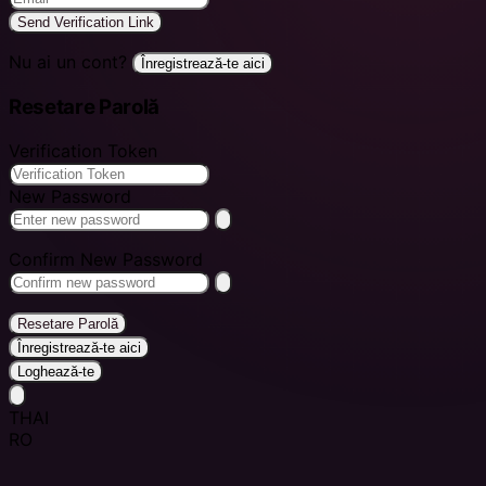
Send Verification Link
Nu ai un cont?
Înregistrează-te aici
Resetare Parolă
Verification Token
New Password
Confirm New Password
Resetare Parolă
Înregistrează-te aici
Loghează-te
THAI
RO