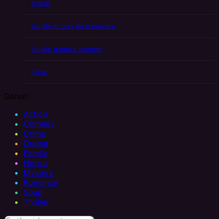
Acasă
Seriale în curs de traducere
Seriale traduse complet
Filme
Genuri
Action
Comedy
Crime
Drama
Family
Horror
Mystery
Romance
Soap
Thriller