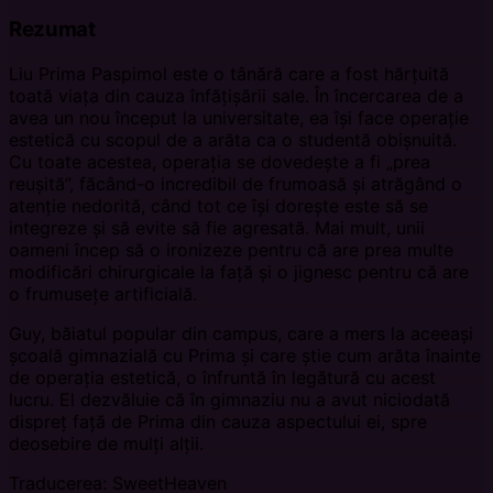
Rezumat
Liu Prima Paspimol este o tânără care a fost hărțuită
toată viața din cauza înfățișării sale. În încercarea de a
avea un nou început la universitate, ea își face operație
estetică cu scopul de a arăta ca o studentă obișnuită.
Cu toate acestea, operația se dovedește a fi „prea
reușită”, făcând-o incredibil de frumoasă și atrăgând o
atenție nedorită, când tot ce își dorește este să se
integreze și să evite să fie agresată. Mai mult, unii
oameni încep să o ironizeze pentru că are prea multe
modificări chirurgicale la față și o jignesc pentru că are
o frumusețe artificială.
Guy, băiatul popular din campus, care a mers la aceeași
școală gimnazială cu Prima și care știe cum arăta înainte
de operația estetică, o înfruntă în legătură cu acest
lucru. El dezvăluie că în gimnaziu nu a avut niciodată
dispreț față de Prima din cauza aspectului ei, spre
deosebire de mulți alții.
Traducerea: SweetHeaven