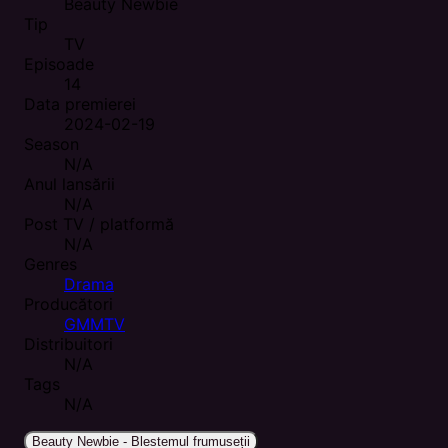
Beauty Newbie
Tip
TV
Episoade
14
Data premierei
2024-02-19
Season
N/A
Anul lansării
N/A
Post TV / platformă
N/A
Genres
Drama
Producători
GMMTV
Distribuitori
N/A
Tags
N/A
Beauty Newbie - Blestemul frumuseții