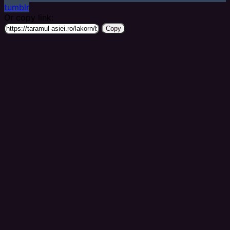
tumblr
Or copy link:
Copy