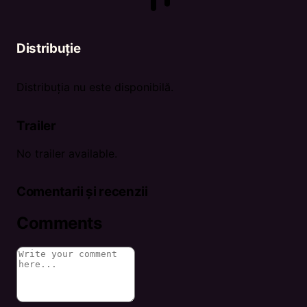
Distribuție
Distribuția nu este disponibilă.
Trailer
No trailer available.
Comentarii și recenzii
Comments