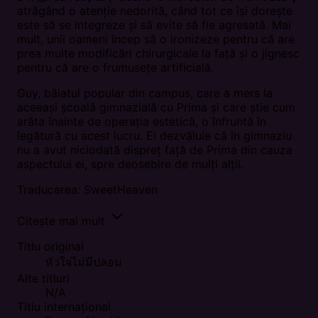
atrăgând o atenție nedorită, când tot ce își dorește
este să se integreze și să evite să fie agresată. Mai
mult, unii oameni încep să o ironizeze pentru că are
prea multe modificări chirurgicale la față și o jignesc
pentru că are o frumusețe artificială.
Guy, băiatul popular din campus, care a mers la
aceeași școală gimnazială cu Prima și care știe cum
arăta înainte de operația estetică, o înfruntă în
legătură cu acest lucru. El dezvăluie că în gimnaziu
nu a avut niciodată dispreț față de Prima din cauza
aspectului ei, spre deosebire de mulți alții.
Traducerea: SweetHeaven
Citește mai mult
Titlu original
หัวใจไม่มีปลอม
Alte titluri
N/A
Titlu internațional