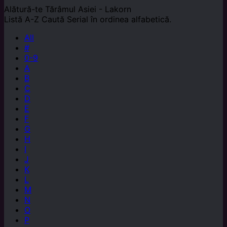
Alătură-te
Tărâmul Asiei - Lakorn
Listă A-Z
Caută Serial în ordinea alfabetică.
All
#
0-9
A
B
C
D
E
F
G
H
I
J
K
L
M
N
O
P