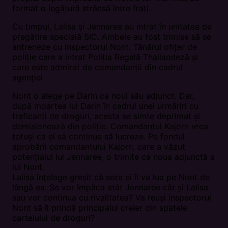
format o legătură strânsă între frați.
Cu timpul, Lalisa și Jennaree au intrat în unitatea de
pregătire specială SIC. Ambele au fost trimise să se
antreneze cu inspectorul Nont. Tânărul ofițer de
poliție care a intrat Poliția Regală Thailandeză și
care este admirat de comandanții din cadrul
agenției.
Nont o alege pe Darin ca noul său adjunct. Dar,
după moartea lui Darin în cadrul unei urmăriri cu
traficanți de droguri, acesta se simte deprimat și
demisionează din poliție. Comandantul Kajorn vrea
totuși ca el să continue să lucreze. Pe fondul
aprobării comandantului Kajorn, care a văzut
potențialul lui Jennaree, o trimite ca noua adjunctă a
lui Nont.
Lalisa înțelege greșit că sora ei îl va lua pe Nont de
lângă ea. Se vor împăca atât Jennaree cât și Lalisa
sau vor continua cu rivalitatea? Va reuși inspectorul
Nont să îl prindă principalul creier din spatele
cartelului de droguri?