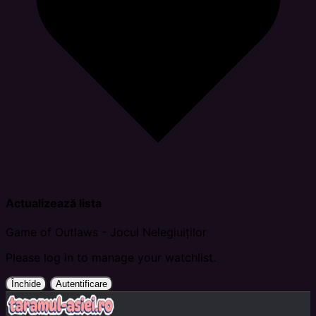
Actualizează lista
Game of Outlaws - Jocul Nelegiuiților
Please log in to manage your watchlist.
Închide
Autentificare