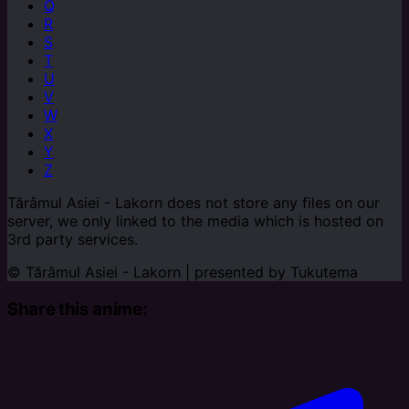
Q
R
S
T
U
V
W
X
Y
Z
Tărâmul Asiei - Lakorn does not store any files on our
server, we only linked to the media which is hosted on
3rd party services.
© Tărâmul Asiei - Lakorn | presented by
Tukutema
Share this anime: