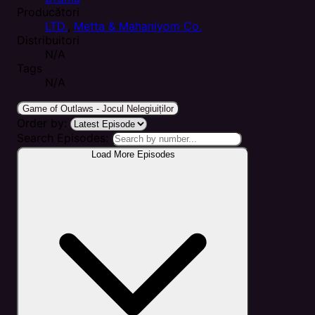
Producători
LTD.
,
Metta & Mahaniyom Co.
Distribuitori
N/A
Tags
N/A
Game of Outlaws - Jocul Nelegiuiților
Order by:
Search Episodes:
Load More Episodes