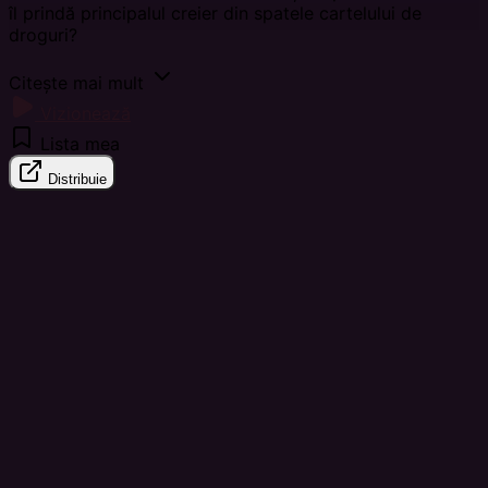
îl prindă principalul creier din spatele cartelului de
droguri?
Citește mai mult
Vizionează
Lista mea
Distribuie