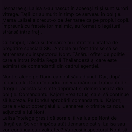
Jennaree și Lalisa s-au născut în aceeași zi și sunt surori
vitrege. Tații lor au murit în timp ce serveau în poliție.
Mama Lalisei a crecut-o pe Jennaree ca pe propiul copil.
Împreună cu fratele lor mai mic, au format o legătură
strânsă între frați.
Cu timpul, Lalisa și Jennaree au intrat în unitatea de
pregătire specială SIC. Ambele au fost trimise să se
antreneze cu inspectorul Nont. Tânărul ofițer de poliție
care a intrat Poliția Regală Thailandeză și care este
admirat de comandanții din cadrul agenției.
Nont o alege pe Darin ca noul său adjunct. Dar, după
moartea lui Darin în cadrul unei urmăriri cu traficanți de
droguri, acesta se simte deprimat și demisionează din
poliție. Comandantul Kajorn vrea totuși ca el să continue
să lucreze. Pe fondul aprobării comandantului Kajorn,
care a văzut potențialul lui Jennaree, o trimite ca noua
adjunctă a lui Nont.
Lalisa înțelege greșit că sora ei îl va lua pe Nont de
lângă ea. Se vor împăca atât Jennaree cât și Lalisa sau
vor continua cu rivalitatea? Va reuși inspectorul Nont să