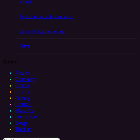
Acasă
Seriale în curs de traducere
Seriale traduse complet
Filme
Genuri
Action
Comedy
Crime
Drama
Family
Horror
Mystery
Romance
Soap
Thriller