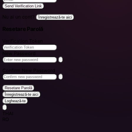
Send Verification Link
Nu ai un cont?
Înregistrează-te aici
Resetare Parolă
Verification Token
New Password
Confirm New Password
Resetare Parolă
Înregistrează-te aici
Loghează-te
THAI
RO