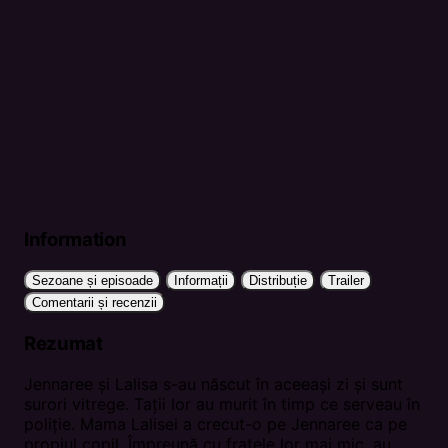
Information
Sezoane și episoade
Informații
Distribuție
Trailer
Comentarii și recenzii
Rezumat
Jennaree și Lalisa s-au născut în aceeași zi și sunt
surori vitrege. Tații lor au murit în timp ce serveau în
poliție. Mama Lalisei a crecut-o pe Jennaree ca pe
propiul copil. Împreună cu fratele lor mai mic, au