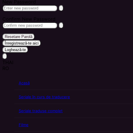
New Password
Confirm New Password
Resetare Parolă
Înregistrează-te aici
Loghează-te
THAI
RO
Acasă
Seriale în curs de traducere
Seriale traduse complet
Filme