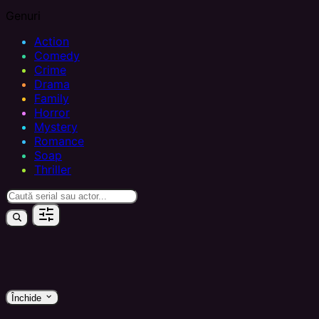
Genuri
Action
Comedy
Crime
Drama
Family
Horror
Mystery
Romance
Soap
Thriller
keyboard_arrow_down
Închide