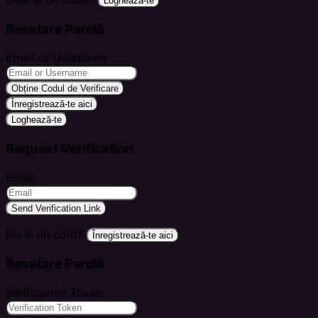
Loghează-te
Resetare Parolă
Email or Username
Obține Codul de Verificare
Înregistrează-te aici
Loghează-te
Request Verification
Email
Send Verification Link
Nu ai un cont?
Înregistrează-te aici
Resetare Parolă
Verification Token