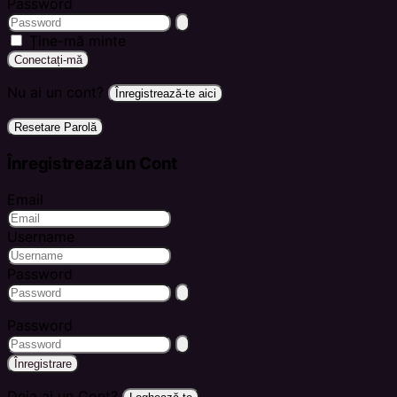
Password
Ține-mă minte
Conectați-mă
Nu ai un cont?
Înregistrează-te aici
Resetare Parolă
Înregistrează un Cont
Email
Username
Password
Password
Înregistrare
Deja ai un Cont?