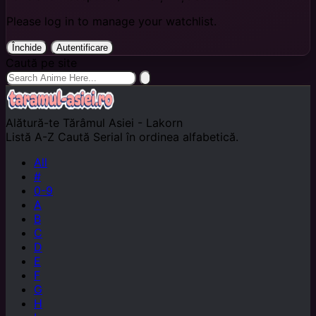
Please log in to manage your watchlist.
Închide
Autentificare
Caută pe site
Alătură-te
Tărâmul Asiei - Lakorn
Listă A-Z
Caută Serial în ordinea alfabetică.
All
#
0-9
A
B
C
D
E
F
G
H