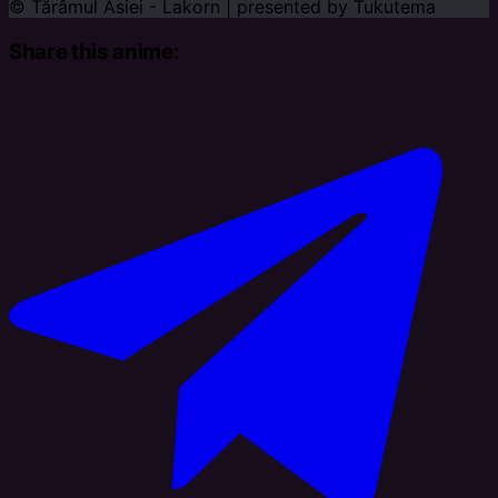
© Tărâmul Asiei - Lakorn | presented by
Tukutema
Share this anime: