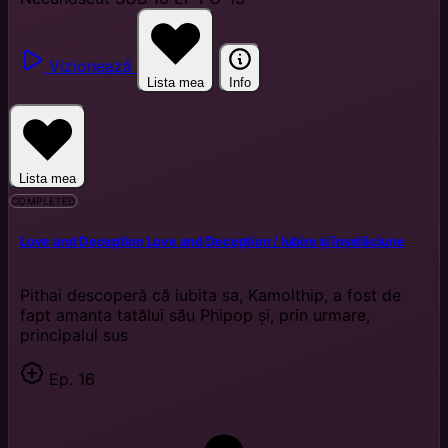
Vizionează
Lista mea
Info
Lista mea
COMPLETED
Love and Deception
Love and Deception / Iubire și înșelăciune
Pithai descoperă că iubita sa, Kamolthip, a fost de
fapt amanta tatălui său Phipop și, prin urmare,
principalul sus
Ep. 16