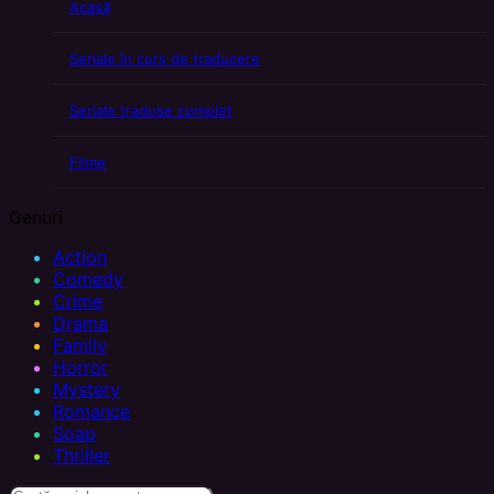
Acasă
Seriale în curs de traducere
Seriale traduse complet
Filme
Genuri
Action
Comedy
Crime
Drama
Family
Horror
Mystery
Romance
Soap
Thriller