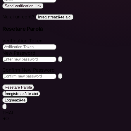
Send Verification Link
Nu ai un cont?
Înregistrează-te aici
Resetare Parolă
Verification Token
New Password
Confirm New Password
Resetare Parolă
Înregistrează-te aici
Loghează-te
THAI
RO