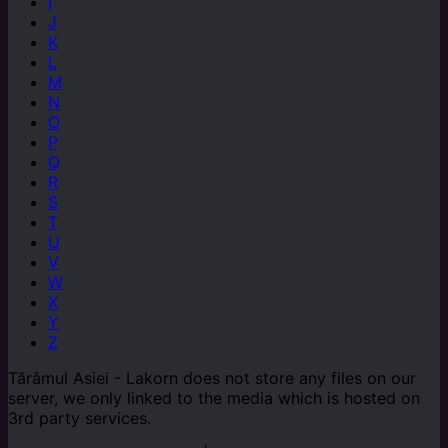
I
J
K
L
M
N
O
P
Q
R
S
T
U
V
W
X
Y
Z
Tărâmul Asiei - Lakorn does not store any files on our
server, we only linked to the media which is hosted on
3rd party services.