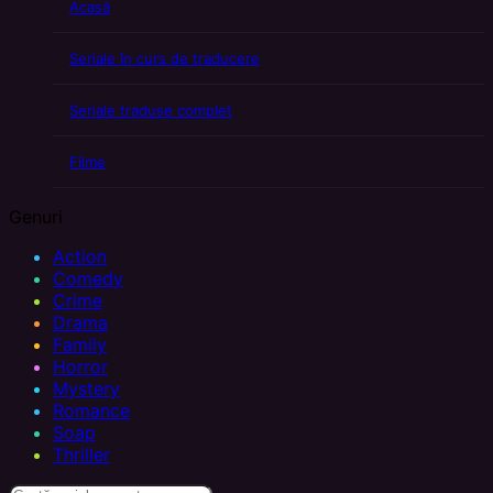
Acasă
Seriale în curs de traducere
Seriale traduse complet
Filme
Genuri
Action
Comedy
Crime
Drama
Family
Horror
Mystery
Romance
Soap
Thriller