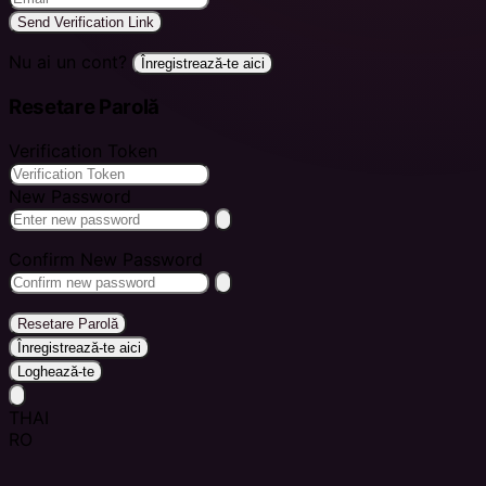
Send Verification Link
Nu ai un cont?
Înregistrează-te aici
Resetare Parolă
Verification Token
New Password
Confirm New Password
Resetare Parolă
Înregistrează-te aici
Loghează-te
THAI
RO