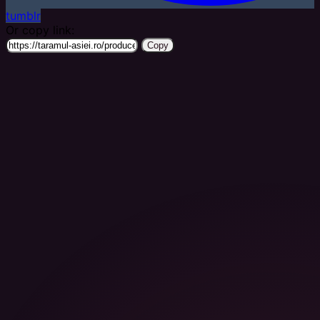
tumblr
Or copy link:
Copy