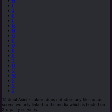
H
I
J
K
L
M
N
O
P
Q
R
S
T
U
V
W
X
Y
Z
Tărâmul Asiei - Lakorn does not store any files on our
server, we only linked to the media which is hosted on
3rd party services.