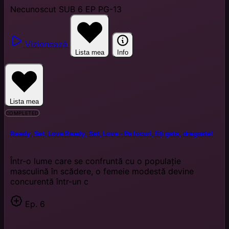
Necunoscut
SUB
6 EP
PG-13
Vizionează
Lista mea
Info
Lista mea
COMPLETED
Ready, Set, Love
Ready, Set, Love - Pe locuri, fiți gata, dragoste!
Într-o lume care se confruntă cu o populație
masculină în scădere, o femeie modestă devine
concurentă într-un c
Ep. 6