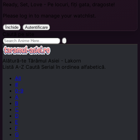
Ready, Set, Love - Pe locuri, fiți gata, dragoste!
Please log in to manage your watchlist.
Închide
Autentificare
Caută pe site
Alătură-te
Tărâmul Asiei - Lakorn
Listă A-Z
Caută Serial în ordinea alfabetică.
All
#
0-9
A
B
C
D
E
F
G