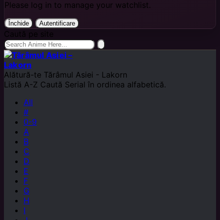
Please log in to manage your watchlist.
Închide
Autentificare
Caută pe site
Alătură-te
Tărâmul Asiei - Lakorn
Listă A-Z
Caută Serial în ordinea alfabetică.
All
#
0-9
A
B
C
D
E
F
G
H
I