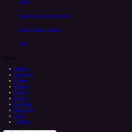
Acasă
Seriale în curs de traducere
Seriale traduse complet
Filme
Genuri
Action
Comedy
Crime
Drama
Family
Horror
Mystery
Romance
Soap
Thriller