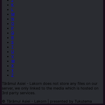
J
K
L
M
N
O
P
Q
R
S
T
U
V
W
X
Y
Z
Tărâmul Asiei - Lakorn does not store any files on our
server, we only linked to the media which is hosted on
3rd party services.
© Tărâmul Asiei - Lakorn | presented by
Tukutema