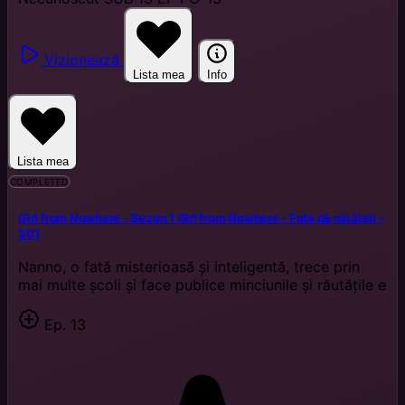
Vizionează
Lista mea
Info
Lista mea
COMPLETED
Girl from Nowhere - Sezon 1
Girl from Nowhere - Fata de nicăieri -
S01
Nanno, o fată misterioasă și inteligentă, trece prin
mai multe școli și face publice minciunile și răutățile e
Ep. 13