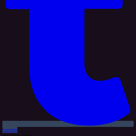
tumblr
Or copy link: