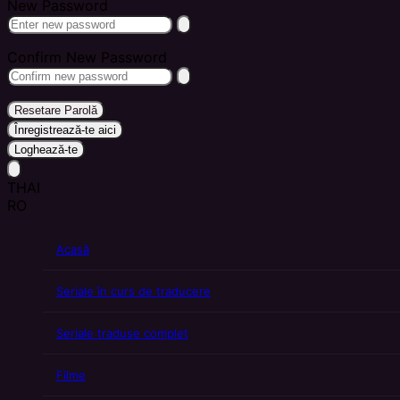
New Password
Confirm New Password
Resetare Parolă
Înregistrează-te aici
Loghează-te
THAI
RO
Acasă
Seriale în curs de traducere
Seriale traduse complet
Filme