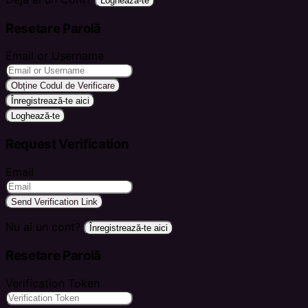
Loghează-te
Resetare Parolă
Email or Username
Obține Codul de Verificare
Înregistrează-te aici
Loghează-te
Request Verification
Email
Send Verification Link
Nu ai un cont?
Înregistrează-te aici
Resetare Parolă
Verification Token