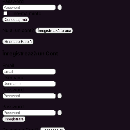
Password
Ține-mă minte
Conectați-mă
Nu ai un cont?
Înregistrează-te aici
Resetare Parolă
Înregistrează un Cont
Email
Username
Password
Password
Înregistrare
Deja ai un Cont?