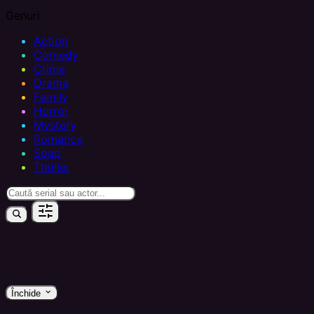
Genuri
Action
Comedy
Crime
Drama
Family
Horror
Mystery
Romance
Soap
Thriller
keyboard_arrow_down
Închide