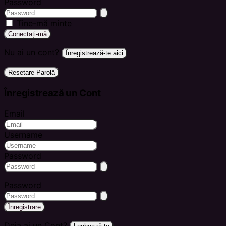
Password
Ține-mă minte
Conectați-mă
Nu ai un cont?
Înregistrează-te aici
Resetare Parolă
Înregistrează un Cont
Email
Username
Password
Password
Înregistrare
Deja ai un Cont?