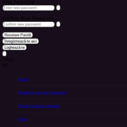
New Password
Confirm New Password
Resetare Parolă
Înregistrează-te aici
Loghează-te
THAI
RO
Acasă
Seriale în curs de traducere
Seriale traduse complet
Filme