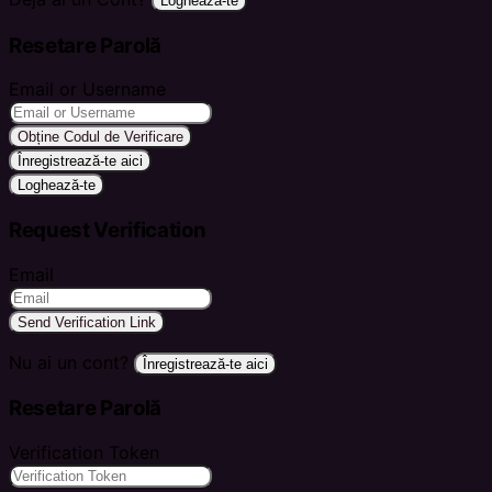
Loghează-te
Resetare Parolă
Email or Username
Obține Codul de Verificare
Înregistrează-te aici
Loghează-te
Request Verification
Email
Send Verification Link
Nu ai un cont?
Înregistrează-te aici
Resetare Parolă
Verification Token