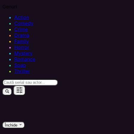
Genuri
Action
Comedy
Crime
Drama
Family
Horror
Mystery
Romance
Soap
Thriller
keyboard_arrow_down
Închide