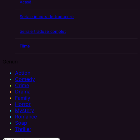
Acasă
Seriale în curs de traducere
Seriale traduse complet
Filme
Genuri
Action
Comedy
Crime
Drama
Family
Horror
Mystery
Romance
Soap
Thriller