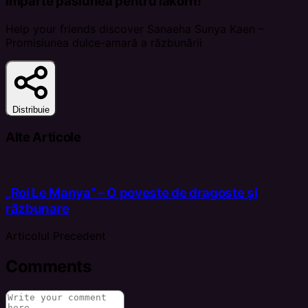
Împarte pasiunea pentru lakorn!
Help your friends discover Sanaeha Sunya Kaen –
Promisiunea dulce-amară a răzbunării
Distribuie
Alte Articole
„Roi Le Manya” – O poveste de dragoste și
răzbunare
Articolul Precedent
Comments