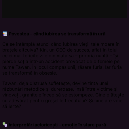
Povestea – când iubirea se transformă în ură
Ce se întâmplă atunci când iubirea vieții tale moare în
brațele altcuiva? Kin, un CEO de succes, aflat în toiul
celei mai fericite zile din viața sa – propria nuntă – își
pierde soția într-un accident provocat de o femeie pe
nume Tawan. În locul compasiunii, răsare furia. Iar furia
se transformă în obsesie.
Tawan, deja distrusă sufletește, devine ținta unei
răzbunări metodice și dureroase. Însă între victime și
vinovați, granițele încep să se estompeze. Cine plătește
cu adevărat pentru greșelile trecutului? Și cine are voie
să ierte?
Interpretări actoricești – emoție în stare pură