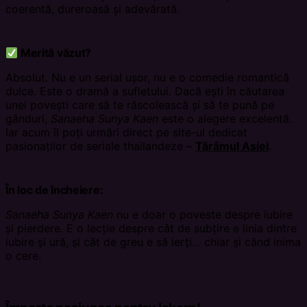
coerentă, dureroasă și adevărată.
Merită văzut?
Absolut. Nu e un serial ușor, nu e o comedie romantică
dulce. Este o dramă a sufletului. Dacă ești în căutarea
unei povești care să te răscolească și să te pună pe
gânduri,
Sanaeha Sunya Kaen
este o alegere excelentă.
Iar acum îl poți urmări direct pe site-ul dedicat
pasionaților de seriale thailandeze –
Tărâmul Asiei
.
În loc de încheiere:
Sanaeha Sunya Kaen
nu e doar o poveste despre iubire
și pierdere. E o lecție despre cât de subțire e linia dintre
iubire și ură, și cât de greu e să ierți… chiar și când inima
o cere.