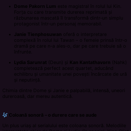
Dome Pakorn Lum
este magistral în rolul lui Kin.
Forța cu care transmite durerea reprimată și
răzbunarea mascată îl transformă dintr-un simplu
protagonist într-un personaj memorabil.
Janie Tienphosuwan
oferă o interpretare
complexă în rolul lui Tawan – o femeie prinsă într-o
dramă pe care n-a ales-o, dar pe care trebuie să o
înfrunte.
Lydia Sarunrat
(Deun) și
Kan Kantathavorn
(Nahk)
completează perfect acest quartet, aducând
echilibru și umanitate unei povești încărcate de ură
și neputință.
Chimia dintre Dome și Janie e palpabilă, intensă, uneori
dureroasă, dar mereu autentică.
Coloană sonoră – o durere care se aude
Un plus uriaș al serialului este coloana sonoră. Melodiile