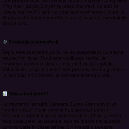
interpretate chiar de Dome și Lydia (în special
„Ying Gliet
Ying Ruk”
, adică
„Cu cât te urăsc mai mult, cu atât te
iubesc mai mult”
) sunt nu doar acompaniament, ci parte
din poveste. Versurile vorbesc exact ceea ce personajele
nu pot rosti.
Producție și atmosferă
Regia este sobrietate pură. Nu se exagerează cu efecte
sau lacrimi false. Totul este echilibrat, realist, iar
imaginea transmite deseori mai mult decât replicile.
Stilul clasic „slap and kiss” este prezent, dar nu gratuit –
ci justificat prin context și dezvoltare emoțională.
Cum a fost primit?
La momentul lansării,
Sanaeha Sunya Kaen
a avut un
impact notabil. Fanii genului l-au apreciat pentru
tensiunea continuă și realismul relațiilor. Chiar și astăzi,
este considerat un exemplu bun de dramă thailandeză
care nu cade în clișee ieftine, ci livrează o poveste