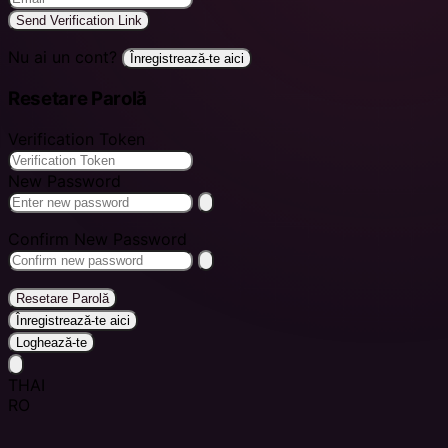
Send Verification Link
Nu ai un cont?
Înregistrează-te aici
Resetare Parolă
Verification Token
New Password
Confirm New Password
Resetare Parolă
Înregistrează-te aici
Loghează-te
THAI
RO