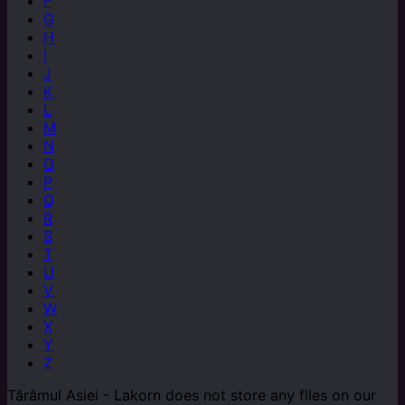
F
G
H
I
J
K
L
M
N
O
P
Q
R
S
T
U
V
W
X
Y
Z
Tărâmul Asiei - Lakorn does not store any files on our