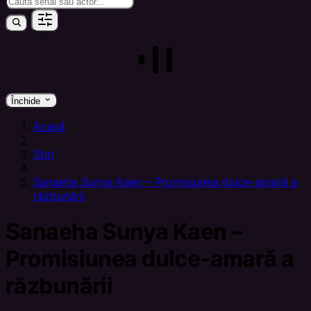
keyboard_arrow_down
Închide
Acasă
Știri
Sanaeha Sunya Kaen – Promisiunea dulce-amară a
răzbunării
Sanaeha Sunya Kaen –
Promisiunea dulce-amară a
răzbunării