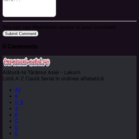
You can use Markdown syntax in your comment.
Submit Comment
0
Comments
Alătură-te
Tărâmul Asiei - Lakorn
Listă A-Z
Caută Serial în ordinea alfabetică.
All
#
0-9
A
B
C
D
E