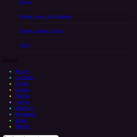
Acasă
Seriale în curs de traducere
Seriale traduse complet
Filme
Genuri
Action
Comedy
Crime
Drama
Family
Horror
Mystery
Romance
Soap
Thriller