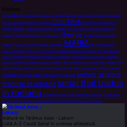
Etichete
Beyond Destiny serial thai tradus in romana
Boss & Me tradus in romana
boss and
CRISTINA
me thai drama subtitrat in romana
Deceitful Love tradus in
Deea
romana
Dhevaprom tradus in romana
Fai Sin Chua serial thai tradus in
George
romana
Flash Marriage tradus in romana
Jao Sao Gae Kat online
MARIA
subtitra
Love in Twilight tradus in romana
My Cherie Amour
tradus in romana
My Sassy Princess: Cinderella tradus in romana
My Stepdarling
tradu in romana
Prajan Daeng tradus in romana
rahut rissaya subtitrat in romana
rahut rissaya thai drama tradus in romana
Roy Leh Marnya serial thai in romana
Roy
Leh Sanae Rai tradus sin romana
Sanaeha Sunya Kaen serial thai tradus in romana
seriale asiatice
Sanaeha Sunya Kaen tradus in romana
serial thai tradus
traduse in romana
in romana
to the moon and back subtitrat in romana
to the moon
and back thai drama online subtitrat in romana
Ziam tradus in romana
Alătură-te
Tărâmul Asiei - Lakorn
Listă A-Z
Caută Serial în ordinea alfabetică.