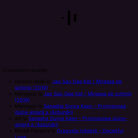
Comentarii recente
taramul-asiei
la
Jao Sao Gae Kat / Mireasa de
schimb (2019)
Mariageo
la
Jao Sao Gae Kat / Mireasa de schimb
(2019)
Mariageo
la
Sanaeha Sunya Kaen – Promisiunea
dulce-amară a răzbunării
avi
la
Sanaeha Sunya Kaen – Promisiunea dulce-
amară a răzbunării
Bocea Florenta
la
Dragoste trădată – Deceitful
Love