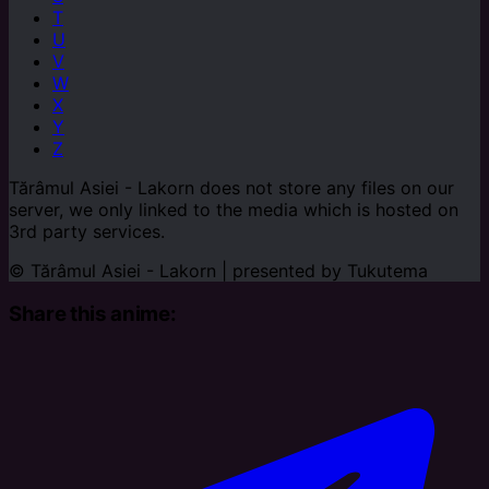
T
U
V
W
X
Y
Z
Tărâmul Asiei - Lakorn does not store any files on our
server, we only linked to the media which is hosted on
3rd party services.
© Tărâmul Asiei - Lakorn | presented by
Tukutema
Share this anime: