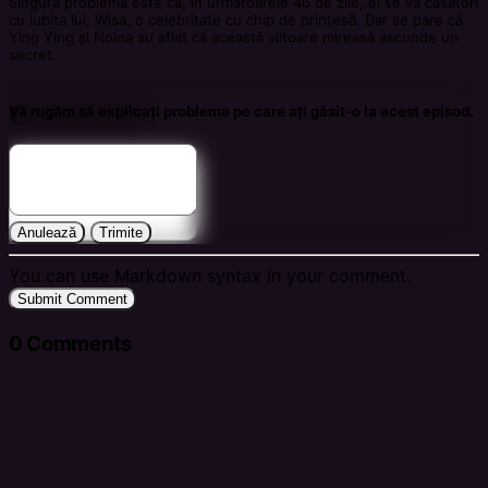
Singura problemă este că, în următoarele 46 de zile, el se va căsători
cu iubita lui, Wisa, o celebritate cu chip de prințesă. Dar se pare că
Ying Ying și Noina au aflat că această viitoare mireasă ascunde un
secret.
Comments
Vă rugăm să explicați problema pe care ați găsit-o la acest episod.
Anulează
Trimite
You can use Markdown syntax in your comment.
Submit Comment
0
Comments