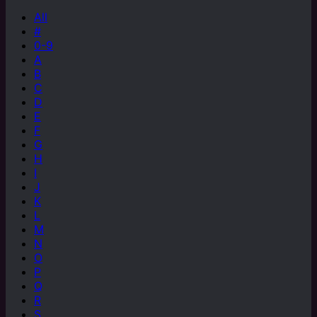
All
#
0-9
A
B
C
D
E
F
G
H
I
J
K
L
M
N
O
P
Q
R
S