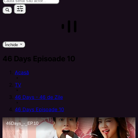
keyboard_arrow_down
Închide
46 Days Episoade 10
Acasă
arrow_right
TV
arrow_right
46 Days - 46 de Zile
arrow_right
46 Days Episoade 10