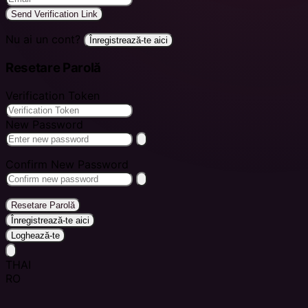
Send Verification Link
Nu ai un cont?
Înregistrează-te aici
Resetare Parolă
Verification Token
New Password
Confirm New Password
Resetare Parolă
Înregistrează-te aici
Loghează-te
THAI
RO