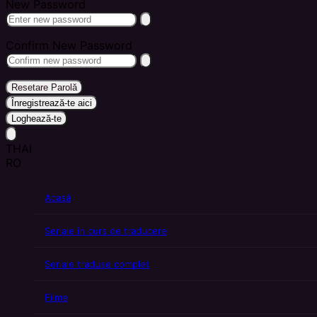
New Password
Confirm New Password
Resetare Parolă
Înregistrează-te aici
Loghează-te
THAI
RO
Acasă
Seriale în curs de traducere
Seriale traduse complet
Filme