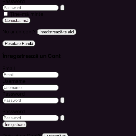
Password
Ține-mă minte
Conectați-mă
Nu ai un cont?
Înregistrează-te aici
Resetare Parolă
Înregistrează un Cont
Email
Username
Password
Password
Înregistrare
Deja ai un Cont?