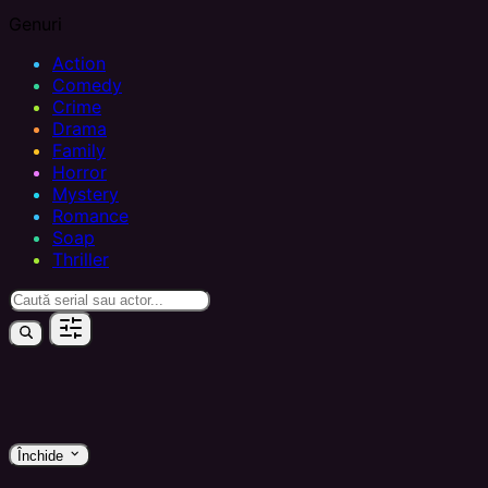
Genuri
Action
Comedy
Crime
Drama
Family
Horror
Mystery
Romance
Soap
Thriller
keyboard_arrow_down
Închide