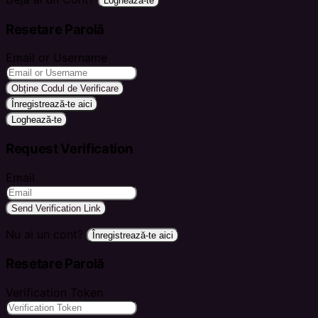
Loghează-te
Resetare Parolă
Email or Username
Obține Codul de Verificare
Înregistrează-te aici
Loghează-te
Request Verification
Email
Send Verification Link
Nu ai un cont?
Înregistrează-te aici
Resetare Parolă
Verification Token