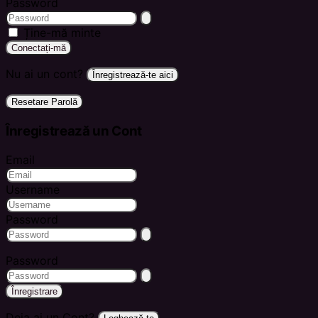
Password
Ține-mă minte
Conectați-mă
Nu ai un cont?
Înregistrează-te aici
Resetare Parolă
Înregistrează un Cont
Email
Username
Password
Password
Înregistrare
Deja ai un Cont?