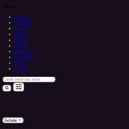
Genuri
Action
Comedy
Crime
Drama
Family
Horror
Mystery
Romance
Soap
Thriller
keyboard_arrow_down
Închide