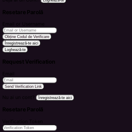
Loghează-te
Resetare Parolă
Email or Username
Obține Codul de Verificare
Înregistrează-te aici
Loghează-te
Request Verification
Email
Send Verification Link
Nu ai un cont?
Înregistrează-te aici
Resetare Parolă
Verification Token