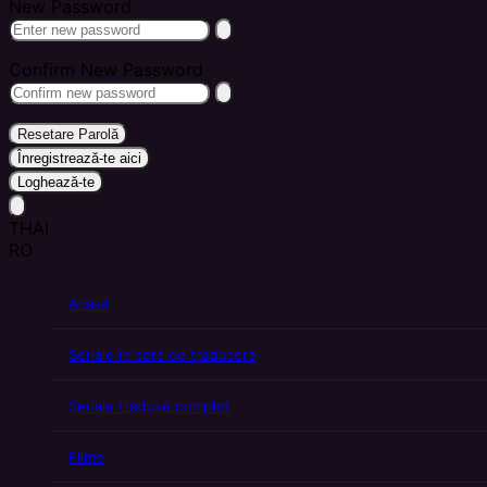
New Password
Confirm New Password
Resetare Parolă
Înregistrează-te aici
Loghează-te
THAI
RO
Acasă
Seriale în curs de traducere
Seriale traduse complet
Filme