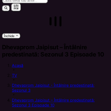
keyboard_arrow_down
Închide
Dhevaprom Jaipisut – Întâlnire
predestinată: Sezonul 3 Episoade 10
Acasă
arrow_right
TV
arrow_right
Dhevaprom Jaipisut - Întâlnire predestinată:
Sezonul 3
arrow_right
Dhevaprom Jaipisut – Întâlnire predestinată:
Sezonul 3 Episoade 10