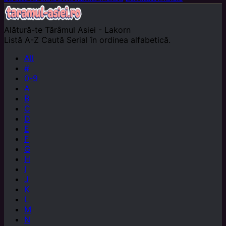
Alătură-te
Tărâmul Asiei - Lakorn
Listă A-Z
Caută Serial în ordinea alfabetică.
All
#
0-9
A
B
C
D
E
F
G
H
I
J
K
L
M
N