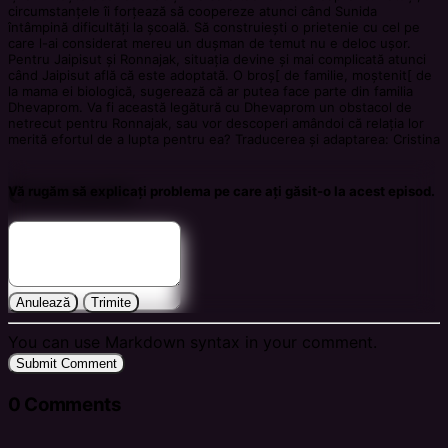
circumstanțele îi forțează să coopereze atunci când Sunida
întâmpină dificultăți la școală. Să construiești o prietenie cu cel pe
care l-ai considerat mereu un dușman de temut nu e deloc ușor.
Pentru Jaipisut și Ronnajak, situația devine și mai complicată atunci
când Jaipisut află că este adoptată. O broș[ de familie, moștenit[ de
la mama ei biologică, sugerează că ar putea face parte din familia
Dhevaprom. Va fi această legătură cu Dhevaprom un obstacol de
netrecut pentru Ronnajak, sau vor descoperi amândoi că relația lor
merită efortul de a lupta pentru ea? Traducerea și adaptarea: Cristina
Comments
Vă rugăm să explicați problema pe care ați găsit-o la acest episod.
Anulează
Trimite
You can use Markdown syntax in your comment.
Submit Comment
0
Comments