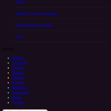
Acasă
Seriale în curs de traducere
Seriale traduse complet
Filme
Genuri
Action
Comedy
Crime
Drama
Family
Horror
Mystery
Romance
Soap
Thriller