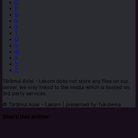
O
P
Q
R
S
T
U
V
W
X
Y
Z
Tărâmul Asiei - Lakorn does not store any files on our
server, we only linked to the media which is hosted on
3rd party services.
© Tărâmul Asiei - Lakorn | presented by
Tukutema
Share this anime: