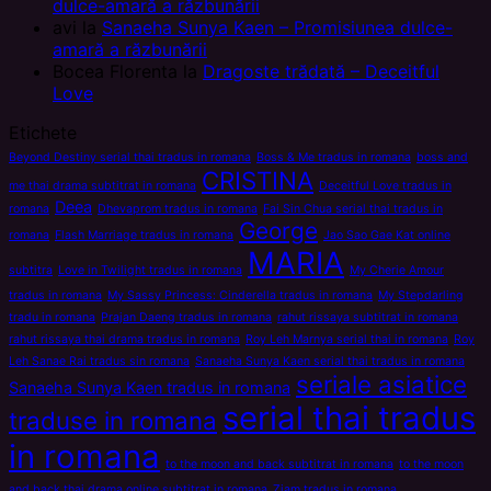
dulce-amară a răzbunării
avi
la
Sanaeha Sunya Kaen – Promisiunea dulce-
amară a răzbunării
Bocea Florenta
la
Dragoste trădată – Deceitful
Love
Etichete
Beyond Destiny serial thai tradus in romana
Boss & Me tradus in romana
boss and
CRISTINA
me thai drama subtitrat in romana
Deceitful Love tradus in
Deea
romana
Dhevaprom tradus in romana
Fai Sin Chua serial thai tradus in
George
romana
Flash Marriage tradus in romana
Jao Sao Gae Kat online
MARIA
subtitra
Love in Twilight tradus in romana
My Cherie Amour
tradus in romana
My Sassy Princess: Cinderella tradus in romana
My Stepdarling
tradu in romana
Prajan Daeng tradus in romana
rahut rissaya subtitrat in romana
rahut rissaya thai drama tradus in romana
Roy Leh Marnya serial thai in romana
Roy
Leh Sanae Rai tradus sin romana
Sanaeha Sunya Kaen serial thai tradus in romana
seriale asiatice
Sanaeha Sunya Kaen tradus in romana
serial thai tradus
traduse in romana
in romana
to the moon and back subtitrat in romana
to the moon
and back thai drama online subtitrat in romana
Ziam tradus in romana