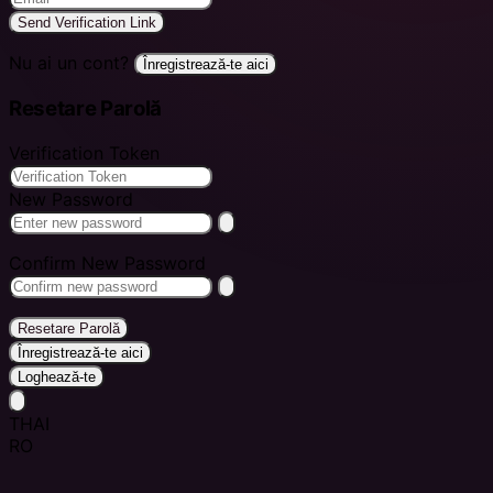
Send Verification Link
Nu ai un cont?
Înregistrează-te aici
Resetare Parolă
Verification Token
New Password
Confirm New Password
Resetare Parolă
Înregistrează-te aici
Loghează-te
THAI
RO