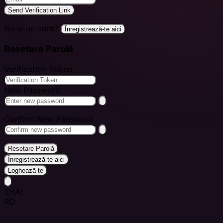
Send Verification Link
Nu ai un cont?
Înregistrează-te aici
Resetare Parolă
Verification Token
New Password
Confirm New Password
Resetare Parolă
Înregistrează-te aici
Loghează-te
THAI
RO