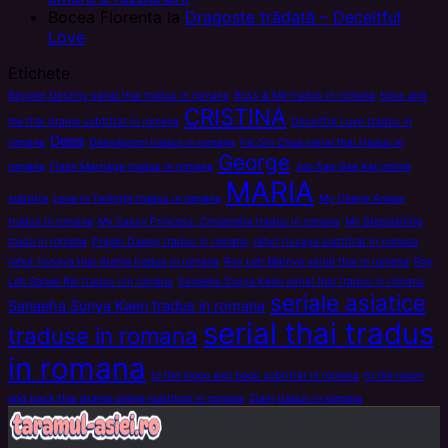
Bocea Florenta
la
Dragoste trădată – Deceitful
Love
Etichete
Beyond Destiny serial thai tradus in romana
Boss & Me tradus in romana
boss and
CRISTINA
me thai drama subtitrat in romana
Deceitful Love tradus in
Deea
romana
Dhevaprom tradus in romana
Fai Sin Chua serial thai tradus in
George
romana
Flash Marriage tradus in romana
Jao Sao Gae Kat online
MARIA
subtitra
Love in Twilight tradus in romana
My Cherie Amour
tradus in romana
My Sassy Princess: Cinderella tradus in romana
My Stepdarling
tradu in romana
Prajan Daeng tradus in romana
rahut rissaya subtitrat in romana
rahut rissaya thai drama tradus in romana
Roy Leh Marnya serial thai in romana
Roy
Leh Sanae Rai tradus sin romana
Sanaeha Sunya Kaen serial thai tradus in romana
seriale asiatice
Sanaeha Sunya Kaen tradus in romana
serial thai tradus
traduse in romana
in romana
to the moon and back subtitrat in romana
to the moon
and back thai drama online subtitrat in romana
Ziam tradus in romana