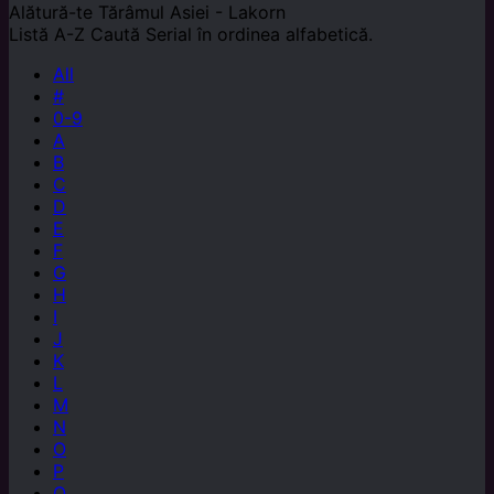
Alătură-te
Tărâmul Asiei - Lakorn
Listă A-Z
Caută Serial în ordinea alfabetică.
All
#
0-9
A
B
C
D
E
F
G
H
I
J
K
L
M
N
O
P
Q