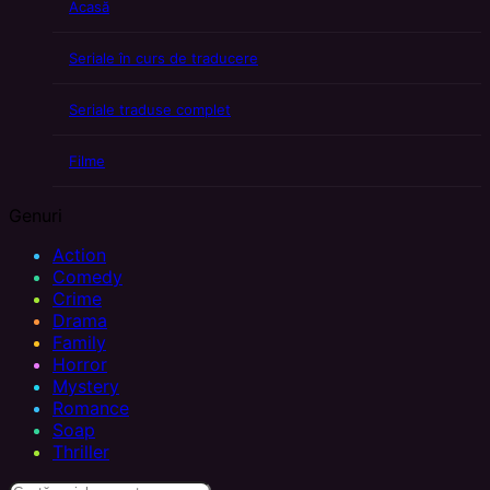
Acasă
Seriale în curs de traducere
Seriale traduse complet
Filme
Genuri
Action
Comedy
Crime
Drama
Family
Horror
Mystery
Romance
Soap
Thriller