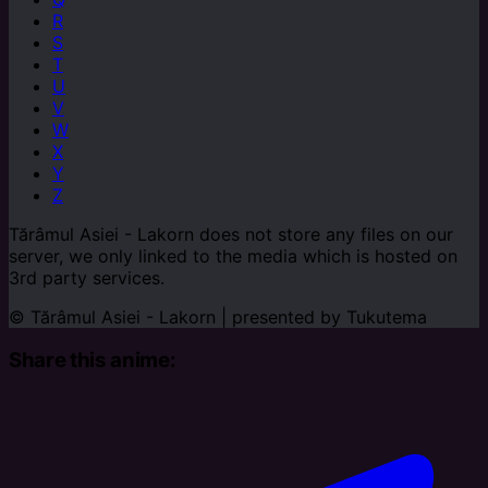
R
S
T
U
V
W
X
Y
Z
Tărâmul Asiei - Lakorn does not store any files on our
server, we only linked to the media which is hosted on
3rd party services.
© Tărâmul Asiei - Lakorn | presented by
Tukutema
Share this anime: