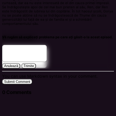
curtează, dar ea nu este interesată de el din cauza primei impresii.
Se îndrăgostește apoi de cel mai bun prieten al său, Ren, dar Ren
este îndrăgostit de iubirea lui din copilărie. În tot haosul școlii, Gorya
nu se poate abține să nu se îndrăgostească de Thyme din cauza
generozității lui față de ea și de familia ei și a schimbării
comportamentului său.
Comments
Vă rugăm să explicați problema pe care ați găsit-o la acest episod.
Anulează
Trimite
You can use Markdown syntax in your comment.
Submit Comment
0
Comments