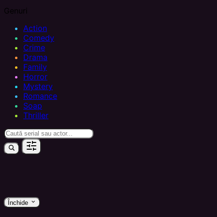
Genuri
Action
Comedy
Crime
Drama
Family
Horror
Mystery
Romance
Soap
Thriller
keyboard_arrow_down
Închide