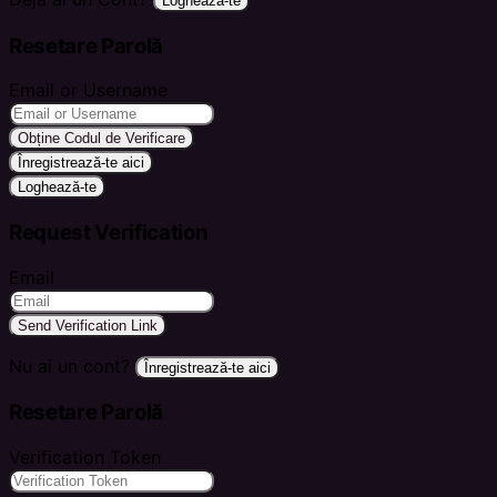
Loghează-te
Resetare Parolă
Email or Username
Obține Codul de Verificare
Înregistrează-te aici
Loghează-te
Request Verification
Email
Send Verification Link
Nu ai un cont?
Înregistrează-te aici
Resetare Parolă
Verification Token