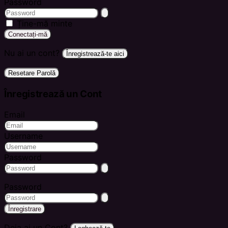
Password
Ține-mă minte
Conectați-mă
Nu ai un cont?
Înregistrează-te aici
Resetare Parolă
Înregistrează un Cont
Email
Username
Password
Password
Înregistrare
Deja ai un Cont?