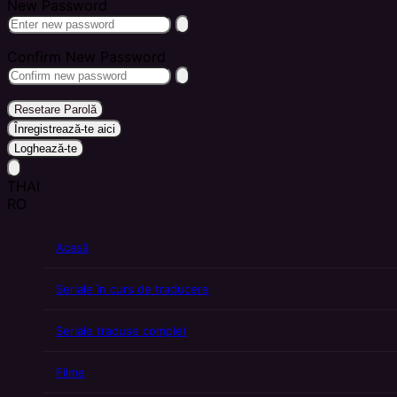
New Password
Confirm New Password
Resetare Parolă
Înregistrează-te aici
Loghează-te
THAI
RO
Acasă
Seriale în curs de traducere
Seriale traduse complet
Filme