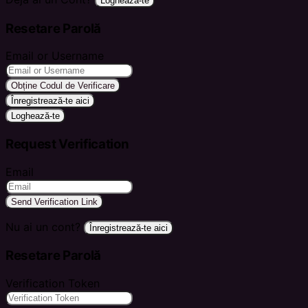
Loghează-te
Resetare Parolă
Email or Username
Obține Codul de Verificare
Înregistrează-te aici
Loghează-te
Request Verification
Email
Send Verification Link
Nu ai un cont?
Înregistrează-te aici
Resetare Parolă
Verification Token