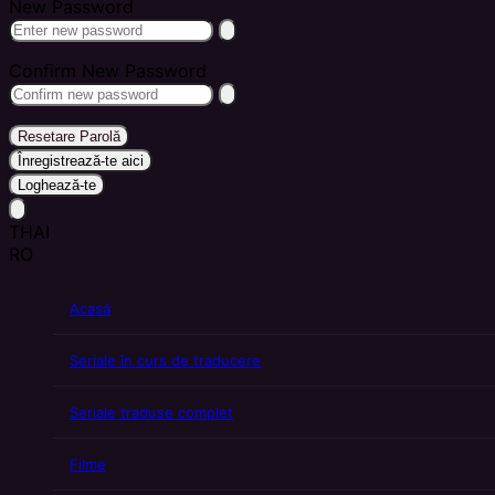
New Password
Confirm New Password
Resetare Parolă
Înregistrează-te aici
Loghează-te
THAI
RO
Acasă
Seriale în curs de traducere
Seriale traduse complet
Filme