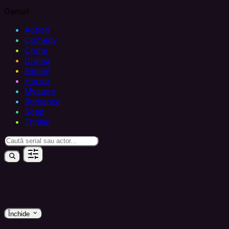
Genuri
Action
Comedy
Crime
Drama
Family
Horror
Mystery
Romance
Soap
Thriller
keyboard_arrow_down
Închide