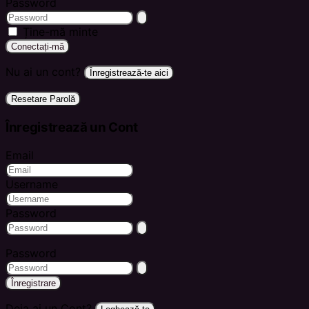
Password
Ține-mă minte
Conectați-mă
Nu ai un cont?
Înregistrează-te aici
Resetare Parolă
Înregistrează un Cont
Email
Username
Password
Password
Înregistrare
Deja ai un Cont?