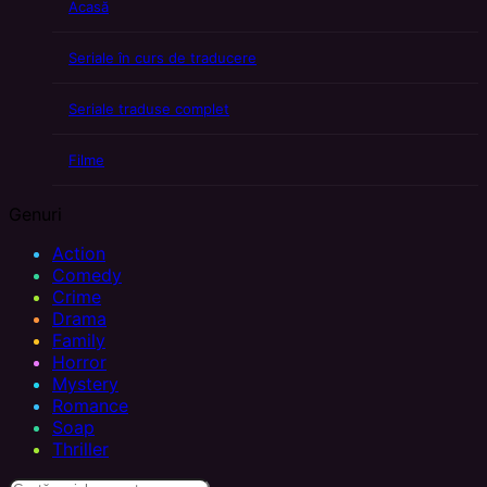
Acasă
Seriale în curs de traducere
Seriale traduse complet
Filme
Genuri
Action
Comedy
Crime
Drama
Family
Horror
Mystery
Romance
Soap
Thriller