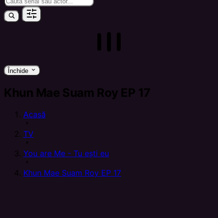
keyboard_arrow_down
Închide
Khun Mae Suam Roy EP 17
Acasă
arrow_right
TV
arrow_right
You are Me - Tu ești eu
arrow_right
Khun Mae Suam Roy EP 17