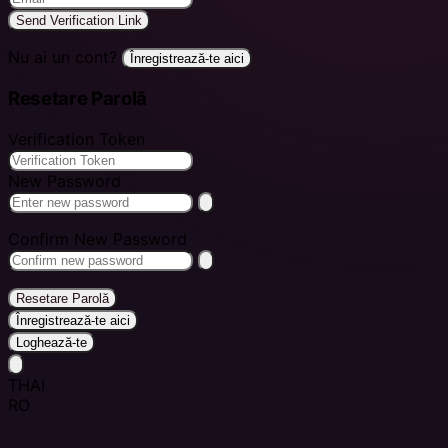
Send Verification Link
Nu ai un cont?
Înregistrează-te aici
Resetare Parolă
Verification Token
New Password
Confirm New Password
Resetare Parolă
Înregistrează-te aici
Loghează-te
THAI
RO