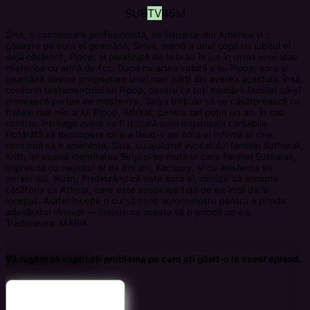
SUB
TV
45M
Sina, o cascadoare profesionistă, se întoarce din America și o
găsește pe sora ei geamănă, Siriya, mamă a unui copil cu iubitul ei
deja căsătorit, Pipop, și paralizată de la brâu în jos în urma unui atac
misterios cu armă de foc. După moartea subită a lui Pipop, sora ei
geamănă devine proprietara unei mari părți din averea acestuia. Însă,
conform testamentului lui Pipop, pentru ca toți membrii familiei să-și
primească partea de moștenire, Siriya trebuie să se căsătorească cu
fratele mai mic al lui Pipop, Athirat, pentru cel puțin un an. În caz
contrar, întreaga avere va fi donată unei organizații caritabile.
Hotărâtă să descopere cine a lăsat-o pe sora ei infirmă și cine
continuă să o amenințe, Sina, cu ajutorul avocatului familiei Sutharak,
Kritt, își asumă identitatea Siriyi și se mută în casa familiei Sutharak,
împreună cu nepotul ei de doi ani, Kaosauy, și cu asistenta sa
personală, Nuan. Pretinzând că este sora ei, decide să accepte
căsătoria cu Athirat, care este suspicios față de ea încă de la
început. Astfel începe o cursă contracronometru pentru a prinde
adevăratul vinovat — înainte ca acesta să o prindă pe ea.
Traducerea: MARIA
Comments
Vă rugăm să explicați problema pe care ați găsit-o la acest episod.