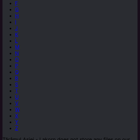
F
G
H
I
J
K
L
M
N
O
P
Q
R
S
T
U
V
W
X
Y
Z
Tărâmul Asiei - Lakorn does not store any files on our