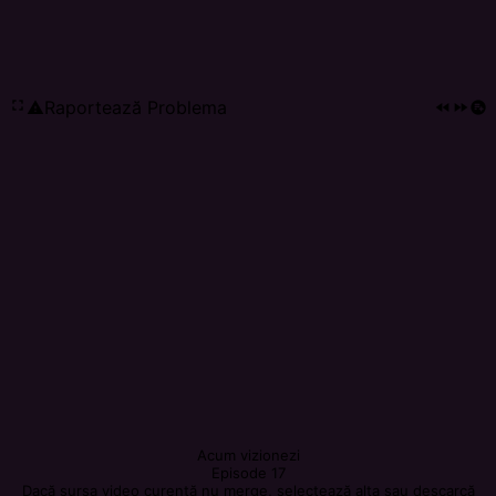
fullscreen
Raportează Problema
report_problem
fast_rewind
fast_forward
playlist_add_circle
Acum vizionezi
Episode 17
Dacă sursa video curentă nu merge, selectează alta sau descarcă