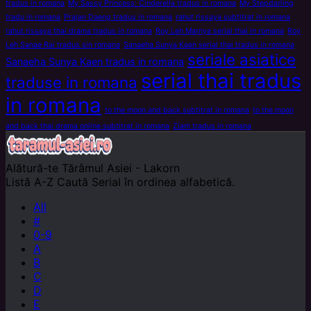
tradus in romana
My Sassy Princess: Cinderella tradus in romana
My Stepdarling
tradu in romana
Prajan Daeng tradus in romana
rahut rissaya subtitrat in romana
rahut rissaya thai drama tradus in romana
Roy Leh Marnya serial thai in romana
Roy
Leh Sanae Rai tradus sin romana
Sanaeha Sunya Kaen serial thai tradus in romana
seriale asiatice
Sanaeha Sunya Kaen tradus in romana
serial thai tradus
traduse in romana
in romana
to the moon and back subtitrat in romana
to the moon
and back thai drama online subtitrat in romana
Ziam tradus in romana
Alătură-te
Tărâmul Asiei - Lakorn
Listă A-Z
Caută Serial în ordinea alfabetică.
All
#
0-9
A
B
C
D
E