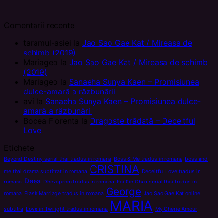
Comentarii recente
taramul-asiei
la
Jao Sao Gae Kat / Mireasa de
schimb (2019)
Mariageo
la
Jao Sao Gae Kat / Mireasa de schimb
(2019)
Mariageo
la
Sanaeha Sunya Kaen – Promisiunea
dulce-amară a răzbunării
avi
la
Sanaeha Sunya Kaen – Promisiunea dulce-
amară a răzbunării
Bocea Florenta
la
Dragoste trădată – Deceitful
Love
Etichete
Beyond Destiny serial thai tradus in romana
Boss & Me tradus in romana
boss and
CRISTINA
me thai drama subtitrat in romana
Deceitful Love tradus in
Deea
romana
Dhevaprom tradus in romana
Fai Sin Chua serial thai tradus in
George
romana
Flash Marriage tradus in romana
Jao Sao Gae Kat online
MARIA
subtitra
Love in Twilight tradus in romana
My Cherie Amour