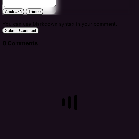
Anulează
Trimite
You can use Markdown syntax in your comment.
Submit Comment
0
Comments