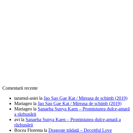
Comentarii recente
taramul-asiei
la
Jao Sao Gae Kat / Mireasa de schimb (2019)
Mariageo
la
Jao Sao Gae Kat / Mireasa de schimb (2019)
Mariageo
la
Sanaeha Sunya Kaen – Promisiunea dulce-amară
a răzbunării
avi
la
Sanaeha Sunya Kaen – Promisiunea dulce-amară a
răzbunării
Bocea Florenta
la
Dragoste trădată – Deceitful Love