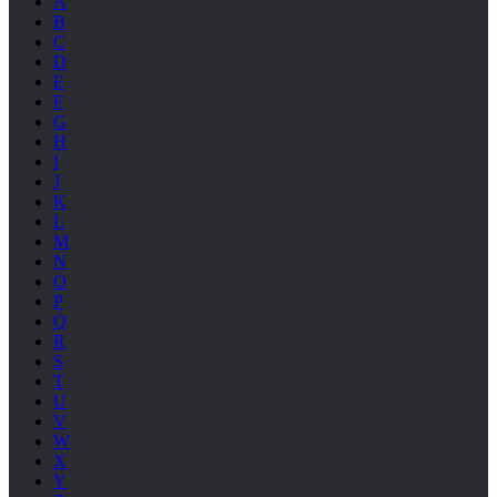
A
B
C
D
E
F
G
H
I
J
K
L
M
N
O
P
Q
R
S
T
U
V
W
X
Y