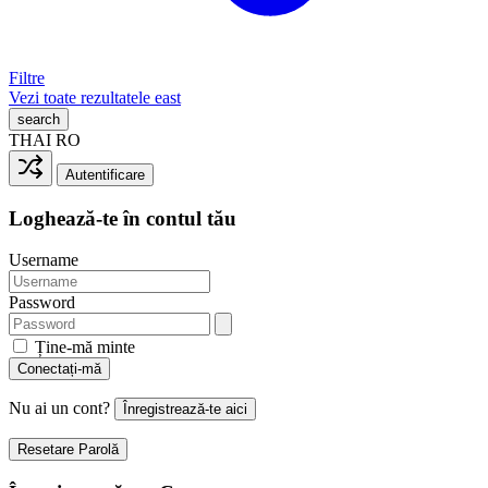
Filtre
Vezi toate rezultatele
east
search
THAI
RO
Autentificare
Loghează-te în contul tău
Username
Password
Ține-mă minte
Conectați-mă
Nu ai un cont?
Înregistrează-te aici
Resetare Parolă