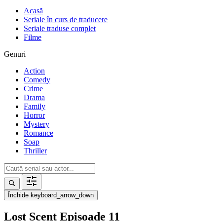
Acasă
Seriale în curs de traducere
Seriale traduse complet
Filme
Genuri
Action
Comedy
Crime
Drama
Family
Horror
Mystery
Romance
Soap
Thriller
Închide
keyboard_arrow_down
Lost Scent Episoade 11