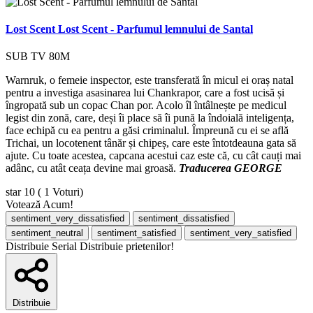
Lost Scent
Lost Scent - Parfumul lemnului de Santal
SUB
TV
80M
Warnruk, o femeie inspector, este transferată în micul ei oraș natal
pentru a investiga asasinarea lui Chankrapor, care a fost ucisă și
îngropată sub un copac Chan por. Acolo îl întâlnește pe medicul
legist din zonă, care, deși îi place să îi pună la îndoială inteligența,
face echipă cu ea pentru a găsi criminalul. Împreună cu ei se află
Trichai, un locotenent tânăr și chipeș, care este întotdeauna gata să
ajute. Cu toate acestea, capcana acestui caz este că, cu cât cauți mai
adânc, cu atât ceața devine mai groasă.
Traducerea GEORGE
star
10
( 1 Voturi)
Votează Acum!
sentiment_very_dissatisfied
sentiment_dissatisfied
sentiment_neutral
sentiment_satisfied
sentiment_very_satisfied
Distribuie Serial
Distribuie prietenilor!
Distribuie