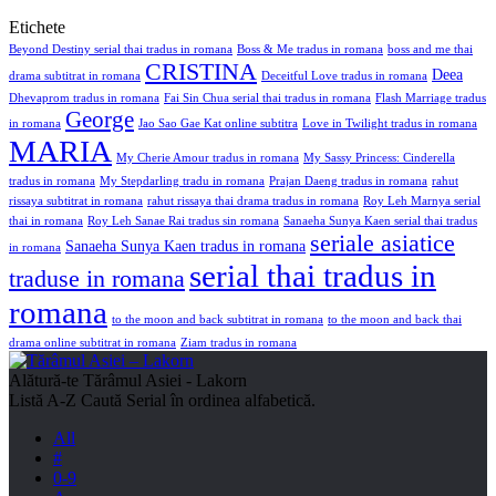
Etichete
Beyond Destiny serial thai tradus in romana
Boss & Me tradus in romana
boss and me thai
CRISTINA
Deea
drama subtitrat in romana
Deceitful Love tradus in romana
Dhevaprom tradus in romana
Fai Sin Chua serial thai tradus in romana
Flash Marriage tradus
George
in romana
Jao Sao Gae Kat online subtitra
Love in Twilight tradus in romana
MARIA
My Cherie Amour tradus in romana
My Sassy Princess: Cinderella
tradus in romana
My Stepdarling tradu in romana
Prajan Daeng tradus in romana
rahut
rissaya subtitrat in romana
rahut rissaya thai drama tradus in romana
Roy Leh Marnya serial
thai in romana
Roy Leh Sanae Rai tradus sin romana
Sanaeha Sunya Kaen serial thai tradus
seriale asiatice
Sanaeha Sunya Kaen tradus in romana
in romana
serial thai tradus in
traduse in romana
romana
to the moon and back subtitrat in romana
to the moon and back thai
drama online subtitrat in romana
Ziam tradus in romana
Alătură-te
Tărâmul Asiei - Lakorn
Listă A-Z
Caută Serial în ordinea alfabetică.
All
#
0-9