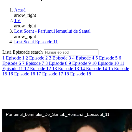
Acasă
arrow_right
TV
arrow_right
Lost Scent - Parfumul lemnului de Santal
arrow_right
Lost Scent Episoade 11
Listă Episoade
search
1
Episode 1
2
Episode 2
3
Episode 3
4
Episode 4
5
Episode 5
6
Episode 6
7
Episode 7
8
Episode 8
9
Episode 9
10
Episode 10
11
Episode 11
12
Episode 12
13
Episode 13
14
Episode 14
15
Episode
15
16
Episode 16
17
Episode 17
18
Episode 18