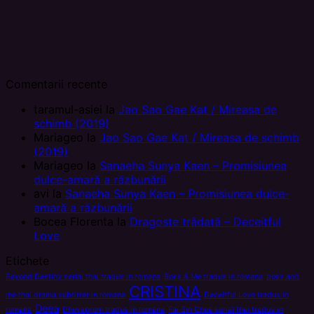
Comentarii recente
taramul-asiei
la
Jao Sao Gae Kat / Mireasa de
schimb (2019)
Mariageo
la
Jao Sao Gae Kat / Mireasa de schimb
(2019)
Mariageo
la
Sanaeha Sunya Kaen – Promisiunea
dulce-amară a răzbunării
avi
la
Sanaeha Sunya Kaen – Promisiunea dulce-
amară a răzbunării
Bocea Florenta
la
Dragoste trădată – Deceitful
Love
Etichete
Beyond Destiny serial thai tradus in romana
Boss & Me tradus in romana
boss and
CRISTINA
me thai drama subtitrat in romana
Deceitful Love tradus in
Deea
romana
Dhevaprom tradus in romana
Fai Sin Chua serial thai tradus in