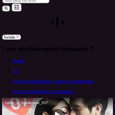
keyboard_arrow_down
Închide
Love and Deception Episoade 7
Acasă
arrow_right
TV
arrow_right
Love and Deception / Iubire și înșelăciune
arrow_right
Love and Deception Episoade 7