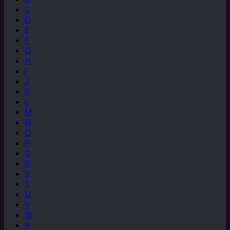
C
D
E
F
G
H
I
J
K
L
M
N
O
P
Q
R
S
T
U
V
W
X