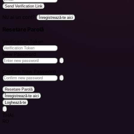
Send Verification Link
Nu ai un cont?
Înregistrează-te aici
Resetare Parolă
Verification Token
New Password
Confirm New Password
Resetare Parolă
Înregistrează-te aici
Loghează-te
THAI
RO