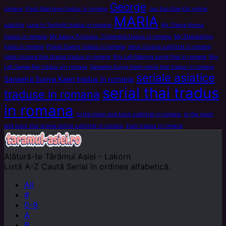
George
romana
Flash Marriage tradus in romana
Jao Sao Gae Kat online
MARIA
subtitra
Love in Twilight tradus in romana
My Cherie Amour
tradus in romana
My Sassy Princess: Cinderella tradus in romana
My Stepdarling
tradu in romana
Prajan Daeng tradus in romana
rahut rissaya subtitrat in romana
rahut rissaya thai drama tradus in romana
Roy Leh Marnya serial thai in romana
Roy
Leh Sanae Rai tradus sin romana
Sanaeha Sunya Kaen serial thai tradus in romana
seriale asiatice
Sanaeha Sunya Kaen tradus in romana
serial thai tradus
traduse in romana
in romana
to the moon and back subtitrat in romana
to the moon
and back thai drama online subtitrat in romana
Ziam tradus in romana
Alătură-te
Tărâmul Asiei - Lakorn
Listă A-Z
Caută Serial în ordinea alfabetică.
All
#
0-9
A
B