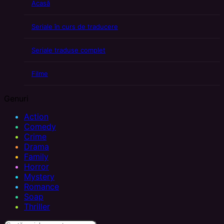
Acasă
Seriale în curs de traducere
Seriale traduse complet
Filme
Genuri
Action
Comedy
Crime
Drama
Family
Horror
Mystery
Romance
Soap
Thriller