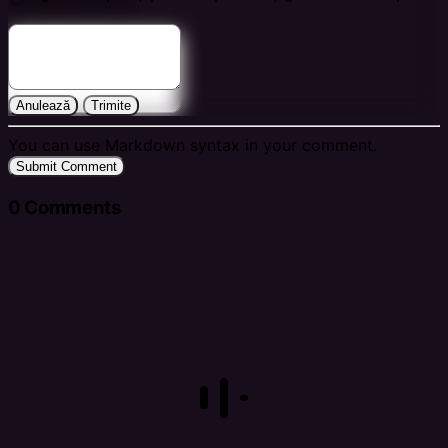
Anulează
Trimite
You can use Markdown syntax in your comment.
Submit Comment
0
Comments