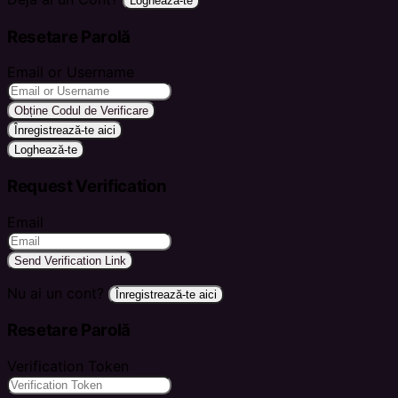
Loghează-te
Resetare Parolă
Email or Username
Obține Codul de Verificare
Înregistrează-te aici
Loghează-te
Request Verification
Email
Send Verification Link
Nu ai un cont?
Înregistrează-te aici
Resetare Parolă
Verification Token