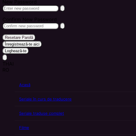
New Password
Confirm New Password
Resetare Parolă
Înregistrează-te aici
Loghează-te
THAI
RO
Acasă
Seriale în curs de traducere
Seriale traduse complet
Filme