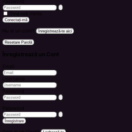
Password
Ține-mă minte
Conectați-mă
Nu ai un cont?
Înregistrează-te aici
Resetare Parolă
Înregistrează un Cont
Email
Username
Password
Password
Înregistrare
Deja ai un Cont?