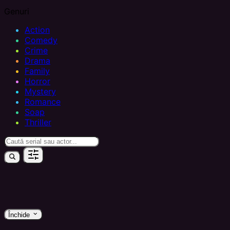
Genuri
Action
Comedy
Crime
Drama
Family
Horror
Mystery
Romance
Soap
Thriller
keyboard_arrow_down
Închide