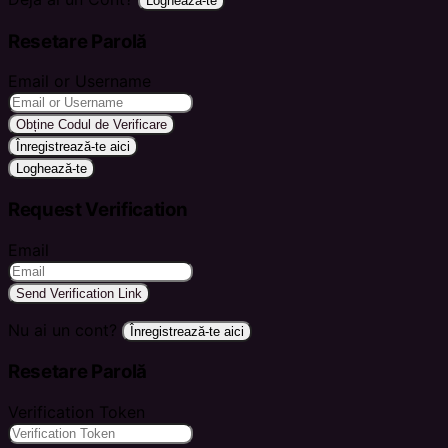
Loghează-te
Resetare Parolă
Email or Username
Obține Codul de Verificare
Înregistrează-te aici
Loghează-te
Request Verification
Email
Send Verification Link
Nu ai un cont?
Înregistrează-te aici
Resetare Parolă
Verification Token