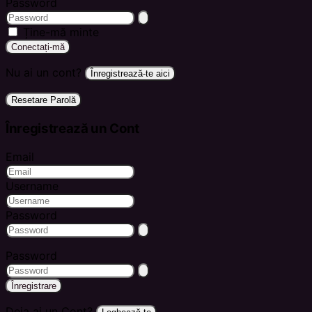
Password
Ține-mă minte
Conectați-mă
Nu ai un cont?
Înregistrează-te aici
Resetare Parolă
Înregistrează un Cont
Email
Username
Password
Password
Înregistrare
Deja ai un Cont?