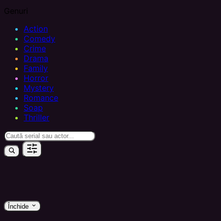
Genuri
Action
Comedy
Crime
Drama
Family
Horror
Mystery
Romance
Soap
Thriller
keyboard_arrow_down
Închide