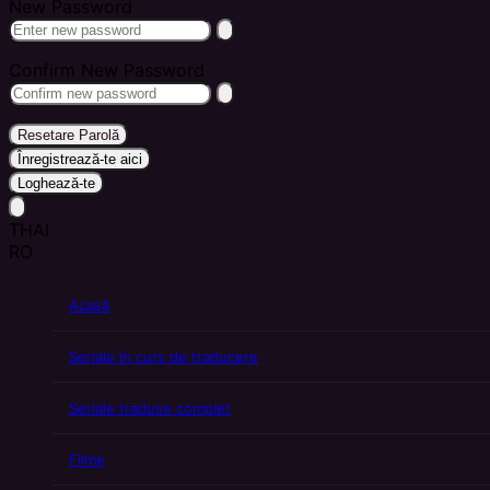
New Password
Confirm New Password
Resetare Parolă
Înregistrează-te aici
Loghează-te
THAI
RO
Acasă
Seriale în curs de traducere
Seriale traduse complet
Filme