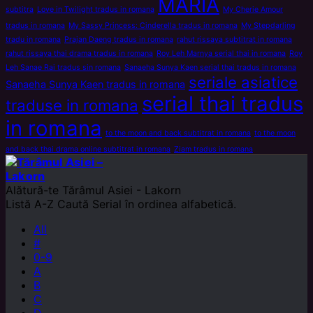
MARIA
subtitra
Love in Twilight tradus in romana
My Cherie Amour
tradus in romana
My Sassy Princess: Cinderella tradus in romana
My Stepdarling
tradu in romana
Prajan Daeng tradus in romana
rahut rissaya subtitrat in romana
rahut rissaya thai drama tradus in romana
Roy Leh Marnya serial thai in romana
Roy
Leh Sanae Rai tradus sin romana
Sanaeha Sunya Kaen serial thai tradus in romana
seriale asiatice
Sanaeha Sunya Kaen tradus in romana
serial thai tradus
traduse in romana
in romana
to the moon and back subtitrat in romana
to the moon
and back thai drama online subtitrat in romana
Ziam tradus in romana
Alătură-te
Tărâmul Asiei - Lakorn
Listă A-Z
Caută Serial în ordinea alfabetică.
All
#
0-9
A
B
C
D