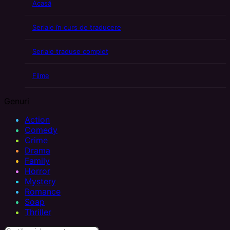
Acasă
Seriale în curs de traducere
Seriale traduse complet
Filme
Genuri
Action
Comedy
Crime
Drama
Family
Horror
Mystery
Romance
Soap
Thriller