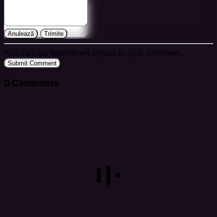
Anulează
Trimite
You can use Markdown syntax in your comment.
Submit Comment
0
Comments