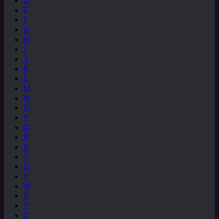
E
F
G
H
I
J
K
L
M
N
O
P
Q
R
S
T
U
V
W
X
Y
Z