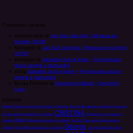
Comentarii recente
taramul-asiei
la
Jao Sao Gae Kat / Mireasa de
schimb (2019)
Mariageo
la
Jao Sao Gae Kat / Mireasa de schimb
(2019)
Mariageo
la
Sanaeha Sunya Kaen – Promisiunea
dulce-amară a răzbunării
avi
la
Sanaeha Sunya Kaen – Promisiunea dulce-
amară a răzbunării
Bocea Florenta
la
Dragoste trădată – Deceitful
Love
Etichete
Beyond Destiny serial thai tradus in romana
Boss & Me tradus in romana
boss and
CRISTINA
me thai drama subtitrat in romana
Deceitful Love tradus in
Deea
romana
Dhevaprom tradus in romana
Fai Sin Chua serial thai tradus in
George
romana
Flash Marriage tradus in romana
Jao Sao Gae Kat online