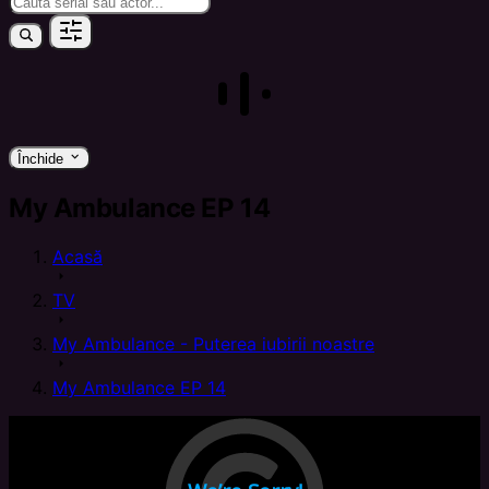
keyboard_arrow_down
Închide
My Ambulance EP 14
Acasă
arrow_right
TV
arrow_right
My Ambulance - Puterea iubirii noastre
arrow_right
My Ambulance EP 14