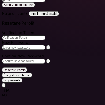
Send Verification Link
Nu ai un cont?
Înregistrează-te aici
Resetare Parolă
Verification Token
New Password
Confirm New Password
Resetare Parolă
Înregistrează-te aici
Loghează-te
THAI
RO