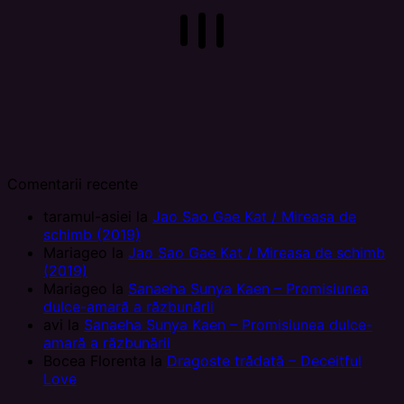
Comentarii recente
taramul-asiei
la
Jao Sao Gae Kat / Mireasa de
schimb (2019)
Mariageo
la
Jao Sao Gae Kat / Mireasa de schimb
(2019)
Mariageo
la
Sanaeha Sunya Kaen – Promisiunea
dulce-amară a răzbunării
avi
la
Sanaeha Sunya Kaen – Promisiunea dulce-
amară a răzbunării
Bocea Florenta
la
Dragoste trădată – Deceitful
Love