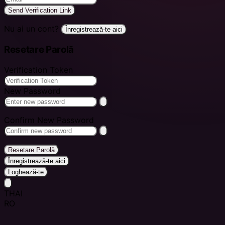
Send Verification Link
Nu ai un cont?
Înregistrează-te aici
Resetare Parolă
Verification Token
New Password
Confirm New Password
Resetare Parolă
Înregistrează-te aici
Loghează-te
THAI
RO