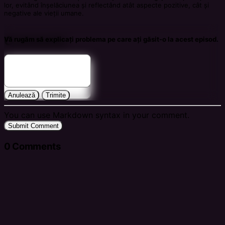
lor, evitând înșelăciunea și reflectând atât aspecte pozitive, cât și
negative ale vieții umane.
Comments
Vă rugăm să explicați problema pe care ați găsit-o la acest episod.
Anulează
Trimite
You can use Markdown syntax in your comment.
Submit Comment
0
Comments