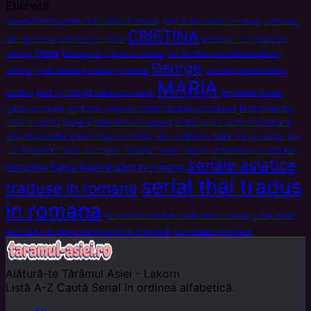
Etichete
Beyond Destiny serial thai tradus in romana
Boss & Me tradus in romana
boss and
CRISTINA
me thai drama subtitrat in romana
Deceitful Love tradus in
Deea
romana
Dhevaprom tradus in romana
Fai Sin Chua serial thai tradus in
George
romana
Flash Marriage tradus in romana
Jao Sao Gae Kat online
MARIA
subtitra
Love in Twilight tradus in romana
My Cherie Amour
tradus in romana
My Sassy Princess: Cinderella tradus in romana
My Stepdarling
tradu in romana
Prajan Daeng tradus in romana
rahut rissaya subtitrat in romana
rahut rissaya thai drama tradus in romana
Roy Leh Marnya serial thai in romana
Roy
Leh Sanae Rai tradus sin romana
Sanaeha Sunya Kaen serial thai tradus in romana
seriale asiatice
Sanaeha Sunya Kaen tradus in romana
serial thai tradus
traduse in romana
in romana
to the moon and back subtitrat in romana
to the moon
and back thai drama online subtitrat in romana
Ziam tradus in romana
Alătură-te
Tărâmul Asiei - Lakorn
Listă A-Z
Caută Serial în ordinea alfabetică.