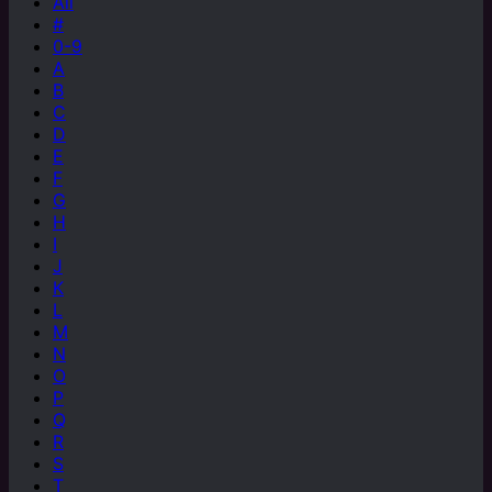
All
#
0-9
A
B
C
D
E
F
G
H
I
J
K
L
M
N
O
P
Q
R
S
T