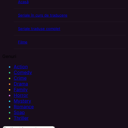
Acasă
Seriale în curs de traducere
Seriale traduse complet
Filme
Genuri
Action
Comedy
Crime
Drama
Family
Horror
Mystery
Romance
Soap
Thriller