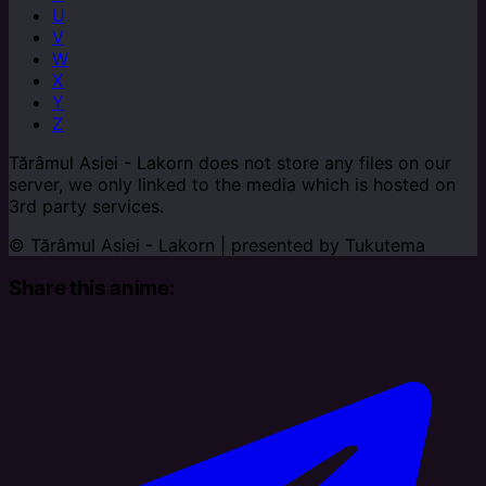
U
V
W
X
Y
Z
Tărâmul Asiei - Lakorn does not store any files on our
server, we only linked to the media which is hosted on
3rd party services.
© Tărâmul Asiei - Lakorn | presented by
Tukutema
Share this anime: