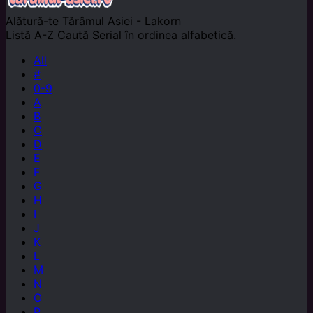
Alătură-te
Tărâmul Asiei - Lakorn
Listă A-Z
Caută Serial în ordinea alfabetică.
All
#
0-9
A
B
C
D
E
F
G
H
I
J
K
L
M
N
O
P