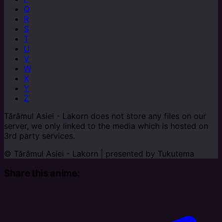
Q
R
S
T
U
V
W
X
Y
Z
Tărâmul Asiei - Lakorn does not store any files on our
server, we only linked to the media which is hosted on
3rd party services.
© Tărâmul Asiei - Lakorn | presented by
Tukutema
Share this anime: