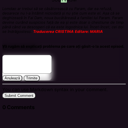
Lomdao ar trebui să se căsătorească cu Param, dar ea refuză,
deoarece nu l-a întâlnit niciodată și nu știe cum este el. Așa că se
deghizează în Fai Dam, noua bucătăreasă a familiei lui Param.
Param
devine curând suspicios față de ea și este doar o chestiune de timp
până când va descoperi că ea este logodnica lui. Încet-încet, cei doi
se îndrăgostesc.
Traducerea CRISTINA
Editare: MARIA
Comments
Vă rugăm să explicați problema pe care ați găsit-o la acest episod.
Anulează
Trimite
You can use Markdown syntax in your comment.
Submit Comment
0
Comments