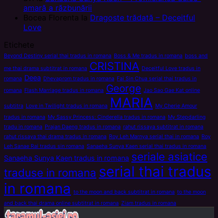
amară a răzbunării
Bocea Florenta
la
Dragoste trădată – Deceitful
Love
Etichete
Beyond Destiny serial thai tradus in romana
Boss & Me tradus in romana
boss and
CRISTINA
me thai drama subtitrat in romana
Deceitful Love tradus in
Deea
romana
Dhevaprom tradus in romana
Fai Sin Chua serial thai tradus in
George
romana
Flash Marriage tradus in romana
Jao Sao Gae Kat online
MARIA
subtitra
Love in Twilight tradus in romana
My Cherie Amour
tradus in romana
My Sassy Princess: Cinderella tradus in romana
My Stepdarling
tradu in romana
Prajan Daeng tradus in romana
rahut rissaya subtitrat in romana
rahut rissaya thai drama tradus in romana
Roy Leh Marnya serial thai in romana
Roy
Leh Sanae Rai tradus sin romana
Sanaeha Sunya Kaen serial thai tradus in romana
seriale asiatice
Sanaeha Sunya Kaen tradus in romana
serial thai tradus
traduse in romana
in romana
to the moon and back subtitrat in romana
to the moon
and back thai drama online subtitrat in romana
Ziam tradus in romana