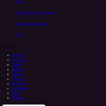
Acasă
Seriale în curs de traducere
Seriale traduse complet
Filme
Genuri
Action
Comedy
Crime
Drama
Family
Horror
Mystery
Romance
Soap
Thriller