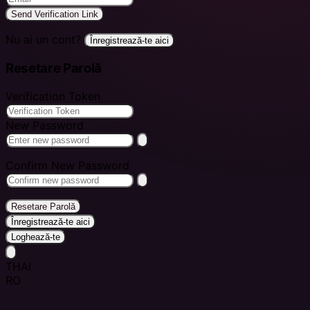
Send Verification Link
Nu ai un cont?
Înregistrează-te aici
Resetare Parolă
Verification Token
New Password
Confirm New Password
Resetare Parolă
Înregistrează-te aici
Loghează-te
THAI
RO