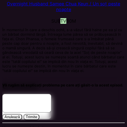
Overnight Husband
Samee Chua Keun / Un soț peste
noapte
SUB
TV
80M
În momentul în care a deschis ochii, s-a văzut fără haine pe ea și cu
un bărbat dormind lângă. Întreaga lume părea să se prăbușească în
fața ei. Chon Phansa, o femeie frumoasă care s-a îmbătat până
peste cap doar pentru o noapte, a fost nevoită, inevitabil, să devină
o mamă singură. A decis să-și crească singură copilul fără să se
gândească vreodată să ceară ceva de la acel "Soț de peste noapte"
al ei. Totuși, acest lucru se numește soartă atunci când bărbatul care
este "tatăl copilului ei" se implică din nou în viața ei. Totuși, acest
lucru se numește destin, în momentul în care bărbatul care este
"tatăl copilului ei" se implică din nou în viața ei.
Comments
Vă rugăm să explicați problema pe care ați găsit-o la acest episod.
Anulează
Trimite