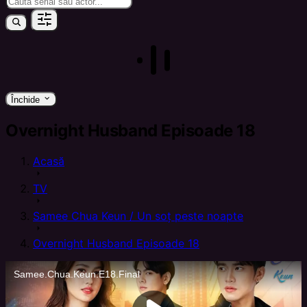
keyboard_arrow_down
Închide
Overnight Husband Episoade 18
Acasă
arrow_right
TV
arrow_right
Samee Chua Keun / Un soț peste noapte
arrow_right
Overnight Husband Episoade 18