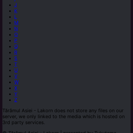
J
K
L
M
N
O
P
Q
R
S
T
U
V
W
X
Y
Z
Tărâmul Asiei - Lakorn does not store any files on our
server, we only linked to the media which is hosted on
3rd party services.