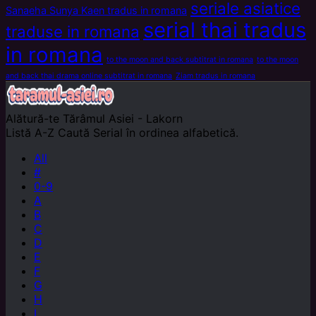
seriale asiatice
Sanaeha Sunya Kaen tradus in romana
serial thai tradus
traduse in romana
in romana
to the moon and back subtitrat in romana
to the moon
and back thai drama online subtitrat in romana
Ziam tradus in romana
Alătură-te
Tărâmul Asiei - Lakorn
Listă A-Z
Caută Serial în ordinea alfabetică.
All
#
0-9
A
B
C
D
E
F
G
H
I