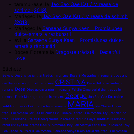
taramul-asiei
la
Jao Sao Gae Kat / Mireasa de
schimb (2019)
Mariageo
la
Jao Sao Gae Kat / Mireasa de schimb
(2019)
Mariageo
la
Sanaeha Sunya Kaen – Promisiunea
dulce-amară a răzbunării
avi
la
Sanaeha Sunya Kaen – Promisiunea dulce-
amară a răzbunării
Bocea Florenta
la
Dragoste trădată – Deceitful
Love
Etichete
Beyond Destiny serial thai tradus in romana
Boss & Me tradus in romana
boss and
CRISTINA
me thai drama subtitrat in romana
Deceitful Love tradus in
Deea
romana
Dhevaprom tradus in romana
Fai Sin Chua serial thai tradus in
George
romana
Flash Marriage tradus in romana
Jao Sao Gae Kat online
MARIA
subtitra
Love in Twilight tradus in romana
My Cherie Amour
tradus in romana
My Sassy Princess: Cinderella tradus in romana
My Stepdarling
tradu in romana
Prajan Daeng tradus in romana
rahut rissaya subtitrat in romana
rahut rissaya thai drama tradus in romana
Roy Leh Marnya serial thai in romana
Roy
Leh Sanae Rai tradus sin romana
Sanaeha Sunya Kaen serial thai tradus in romana