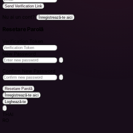
Send Verification Link
Nu ai un cont?
Înregistrează-te aici
Resetare Parolă
Verification Token
New Password
Confirm New Password
Resetare Parolă
Înregistrează-te aici
Loghează-te
THAI
RO