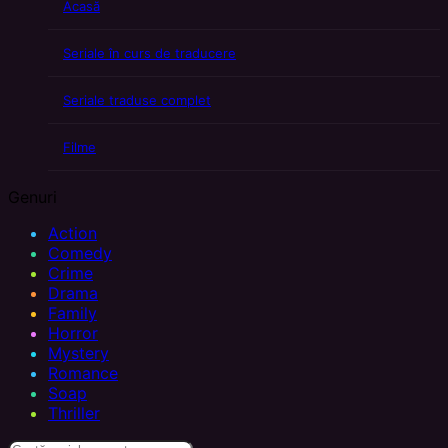
Acasă
Seriale în curs de traducere
Seriale traduse complet
Filme
Genuri
Action
Comedy
Crime
Drama
Family
Horror
Mystery
Romance
Soap
Thriller