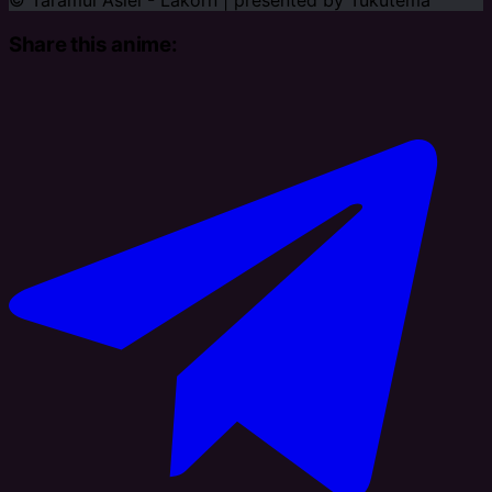
© Tărâmul Asiei - Lakorn | presented by
Tukutema
Share this anime: