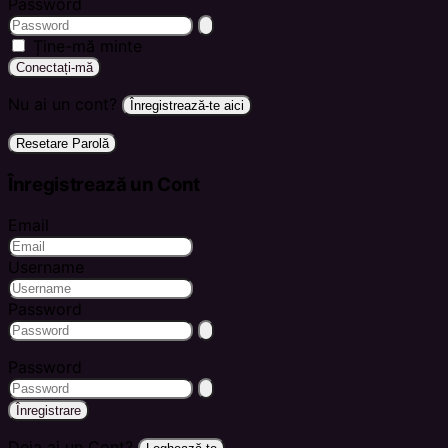
Password
Ține-mă minte
Conectați-mă
Nu ai un cont?
Înregistrează-te aici
Resetare Parolă
Înregistrează un Cont
Email
Username
Password
Password
Înregistrare
Deja ai un Cont?