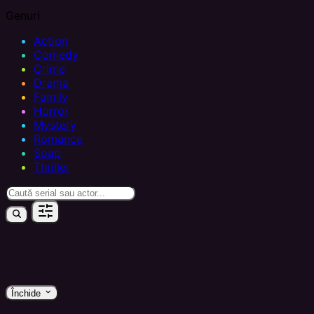
Genuri
Action
Comedy
Crime
Drama
Family
Horror
Mystery
Romance
Soap
Thriller
keyboard_arrow_down
Închide