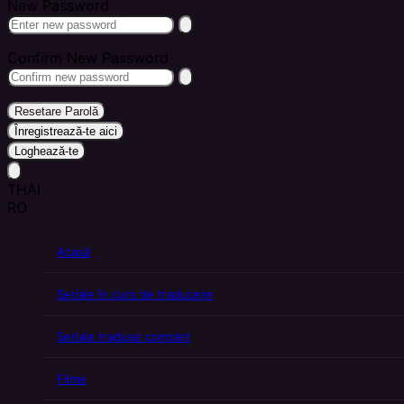
New Password
Confirm New Password
Resetare Parolă
Înregistrează-te aici
Loghează-te
THAI
RO
Acasă
Seriale în curs de traducere
Seriale traduse complet
Filme