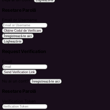
Loghează-te
Resetare Parolă
Email or Username
Obține Codul de Verificare
Înregistrează-te aici
Loghează-te
Request Verification
Email
Send Verification Link
Nu ai un cont?
Înregistrează-te aici
Resetare Parolă
Verification Token