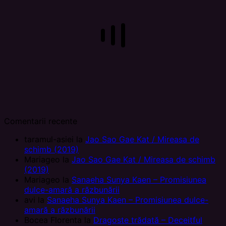
Comentarii recente
taramul-asiei
la
Jao Sao Gae Kat / Mireasa de
schimb (2019)
Mariageo
la
Jao Sao Gae Kat / Mireasa de schimb
(2019)
Mariageo
la
Sanaeha Sunya Kaen – Promisiunea
dulce-amară a răzbunării
avi
la
Sanaeha Sunya Kaen – Promisiunea dulce-
amară a răzbunării
Bocea Florenta
la
Dragoste trădată – Deceitful