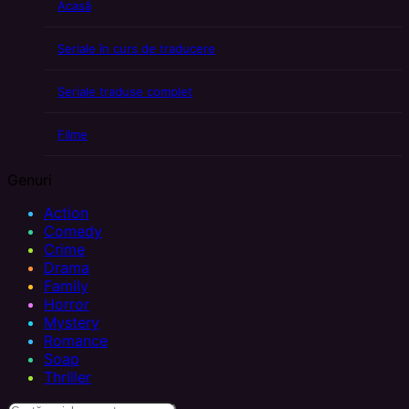
Acasă
Seriale în curs de traducere
Seriale traduse complet
Filme
Genuri
Action
Comedy
Crime
Drama
Family
Horror
Mystery
Romance
Soap
Thriller