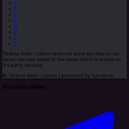
S
T
U
V
W
X
Y
Z
Tărâmul Asiei - Lakorn does not store any files on our
server, we only linked to the media which is hosted on
3rd party services.
© Tărâmul Asiei - Lakorn | presented by
Tukutema
Share this anime: