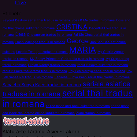
Love
Etichete
Beyond Destiny serial thai tradus in romana
Boss & Me tradus in romana
boss and
CRISTINA
me thai drama subtitrat in romana
Deceitful Love tradus in
Deea
romana
Dhevaprom tradus in romana
Fai Sin Chua serial thai tradus in
George
romana
Flash Marriage tradus in romana
Jao Sao Gae Kat online
MARIA
subtitra
Love in Twilight tradus in romana
My Cherie Amour
tradus in romana
My Sassy Princess: Cinderella tradus in romana
My Stepdarling
tradu in romana
Prajan Daeng tradus in romana
rahut rissaya subtitrat in romana
rahut rissaya thai drama tradus in romana
Roy Leh Marnya serial thai in romana
Roy
Leh Sanae Rai tradus sin romana
Sanaeha Sunya Kaen serial thai tradus in romana
seriale asiatice
Sanaeha Sunya Kaen tradus in romana
serial thai tradus
traduse in romana
in romana
to the moon and back subtitrat in romana
to the moon
and back thai drama online subtitrat in romana
Ziam tradus in romana
Alătură-te
Tărâmul Asiei - Lakorn