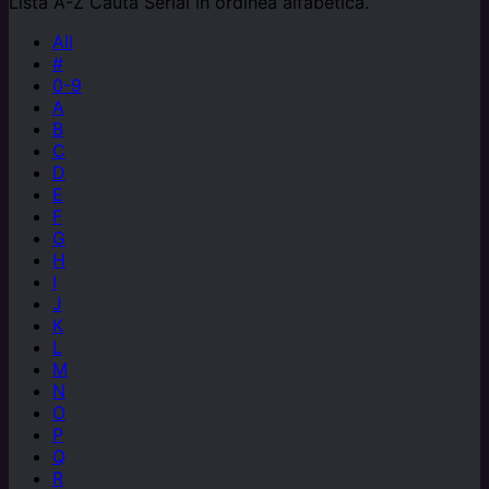
Listă A-Z
Caută Serial în ordinea alfabetică.
All
#
0-9
A
B
C
D
E
F
G
H
I
J
K
L
M
N
O
P
Q
R