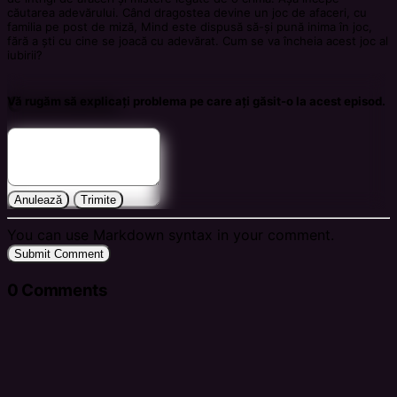
căutarea adevărului. Când dragostea devine un joc de afaceri, cu
familia pe post de miză, Mind este dispusă să-și pună inima în joc,
fără a ști cu cine se joacă cu adevărat. Cum se va încheia acest joc al
iubirii?
Comments
Vă rugăm să explicați problema pe care ați găsit-o la acest episod.
Anulează
Trimite
You can use Markdown syntax in your comment.
Submit Comment
0
Comments