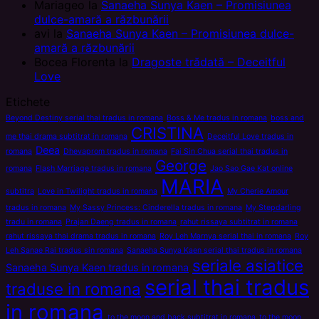
Mariageo
la
Sanaeha Sunya Kaen – Promisiunea
dulce-amară a răzbunării
avi
la
Sanaeha Sunya Kaen – Promisiunea dulce-
amară a răzbunării
Bocea Florenta
la
Dragoste trădată – Deceitful
Love
Etichete
Beyond Destiny serial thai tradus in romana
Boss & Me tradus in romana
boss and
CRISTINA
me thai drama subtitrat in romana
Deceitful Love tradus in
Deea
romana
Dhevaprom tradus in romana
Fai Sin Chua serial thai tradus in
George
romana
Flash Marriage tradus in romana
Jao Sao Gae Kat online
MARIA
subtitra
Love in Twilight tradus in romana
My Cherie Amour
tradus in romana
My Sassy Princess: Cinderella tradus in romana
My Stepdarling
tradu in romana
Prajan Daeng tradus in romana
rahut rissaya subtitrat in romana
rahut rissaya thai drama tradus in romana
Roy Leh Marnya serial thai in romana
Roy
Leh Sanae Rai tradus sin romana
Sanaeha Sunya Kaen serial thai tradus in romana
seriale asiatice
Sanaeha Sunya Kaen tradus in romana
serial thai tradus
traduse in romana
in romana
to the moon and back subtitrat in romana
to the moon