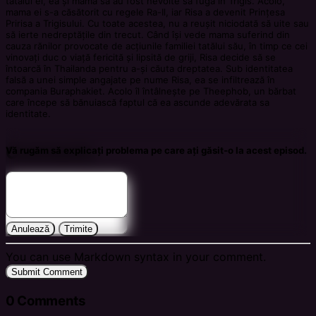
tatălui ei, ea și mama sa au fost nevoite să fugă în Trigis. Acolo,
mama ei s-a căsătorit cu regele Ra-Il, iar Risa a devenit Prințesa
Pririsa a Trigisului. Cu toate acestea, nu a reușit niciodată să uite sau
să ierte nedreptățile din trecut. Când își vede mama suferind din
cauza rănilor provocate de acțiunile familiei tatălui său, în timp ce cei
vinovați duc o viață fericită și lipsită de griji, Risa decide să se
întoarcă în Thailanda pentru a-și căuta dreptatea. Sub identitatea
falsă a unei simple angajate pe nume Risa, ea se infiltrează în
compania Buraphakiet. Acolo îl întâlnește pe Theephob, un bărbat
care începe să bănuiască faptul că ea ascunde adevărata sa
identitate.
Comments
Vă rugăm să explicați problema pe care ați găsit-o la acest episod.
Anulează
Trimite
You can use Markdown syntax in your comment.
Submit Comment
0
Comments