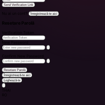
Send Verification Link
Nu ai un cont?
Înregistrează-te aici
Resetare Parolă
Verification Token
New Password
Confirm New Password
Resetare Parolă
Înregistrează-te aici
Loghează-te
THAI
RO