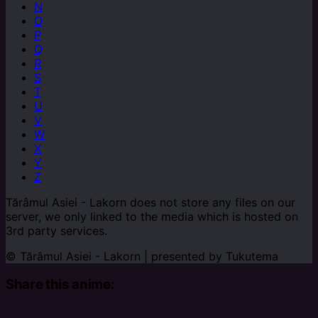
N
O
P
Q
R
S
T
U
V
W
X
Y
Z
Tărâmul Asiei - Lakorn does not store any files on our
server, we only linked to the media which is hosted on
3rd party services.
© Tărâmul Asiei - Lakorn | presented by
Tukutema
Share this anime: