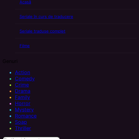
Acasă
Seriale în curs de traducere
Seriale traduse complet
Filme
Genuri
Action
Comedy
Crime
Drama
Family
Horror
Mystery
Romance
Soap
Thriller