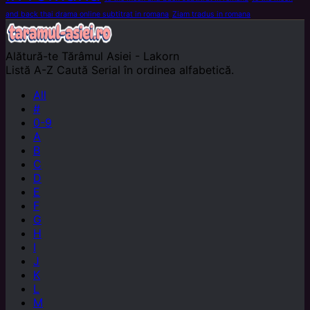
and back thai drama online subtitrat in romana
Ziam tradus in romana
Alătură-te
Tărâmul Asiei - Lakorn
Listă A-Z
Caută Serial în ordinea alfabetică.
All
#
0-9
A
B
C
D
E
F
G
H
I
J
K
L
M