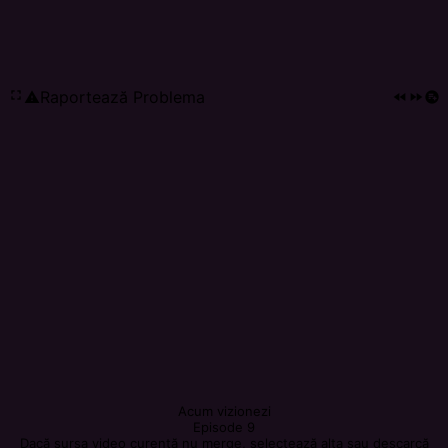
fullscreen
Raportează Problema
report_problem
fast_rewind
fast_forward
playlist_add_circle
Acum vizionezi
Episode 9
Dacă sursa video curentă nu merge, selectează alta sau descarcă