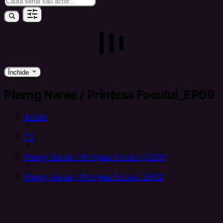
keyboard_arrow_down
Închide
Plerng Naree / Prințesa Focului_EP09
Acasă
arrow_right
TV
arrow_right
Plerng Naree / Prințesa Focului (2016)
arrow_right
Plerng Naree / Prințesa Focului_EP09