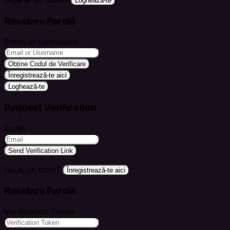
Loghează-te
Resetare Parolă
Email or Username
Obține Codul de Verificare
Înregistrează-te aici
Loghează-te
Request Verification
Email
Send Verification Link
Nu ai un cont?
Înregistrează-te aici
Resetare Parolă
Verification Token