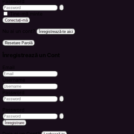
Password
Ține-mă minte
Conectați-mă
Nu ai un cont?
Înregistrează-te aici
Resetare Parolă
Înregistrează un Cont
Email
Username
Password
Password
Înregistrare
Deja ai un Cont?