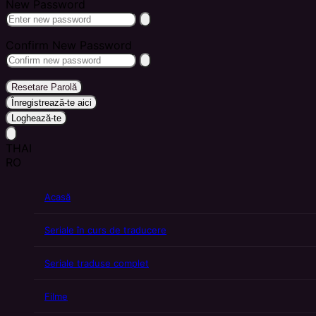
New Password
Confirm New Password
Resetare Parolă
Înregistrează-te aici
Loghează-te
THAI
RO
Acasă
Seriale în curs de traducere
Seriale traduse complet
Filme