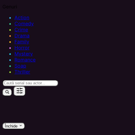
Genuri
Action
Comedy
Crime
Drama
Family
Horror
Mystery
Romance
Soap
Thriller
keyboard_arrow_down
Închide