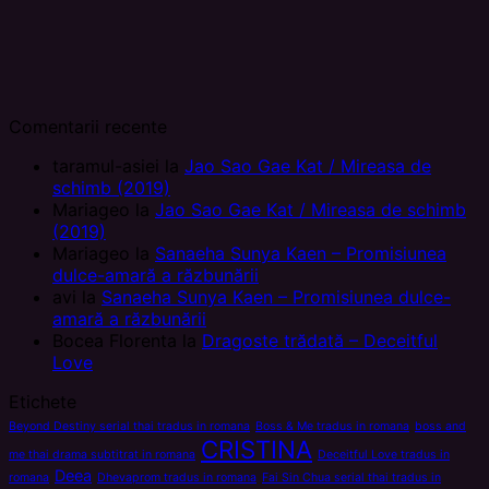
Comentarii recente
taramul-asiei
la
Jao Sao Gae Kat / Mireasa de
schimb (2019)
Mariageo
la
Jao Sao Gae Kat / Mireasa de schimb
(2019)
Mariageo
la
Sanaeha Sunya Kaen – Promisiunea
dulce-amară a răzbunării
avi
la
Sanaeha Sunya Kaen – Promisiunea dulce-
amară a răzbunării
Bocea Florenta
la
Dragoste trădată – Deceitful
Love
Etichete
Beyond Destiny serial thai tradus in romana
Boss & Me tradus in romana
boss and
CRISTINA
me thai drama subtitrat in romana
Deceitful Love tradus in
Deea
romana
Dhevaprom tradus in romana
Fai Sin Chua serial thai tradus in