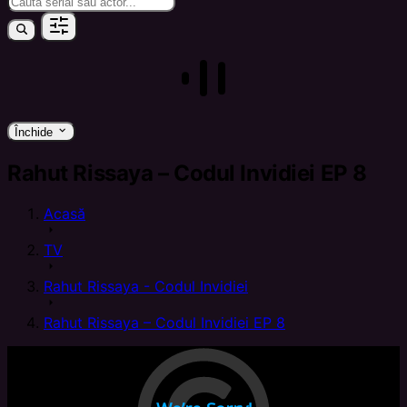
keyboard_arrow_down
Închide
Rahut Rissaya – Codul Invidiei EP 8
Acasă
arrow_right
TV
arrow_right
Rahut Rissaya - Codul Invidiei
arrow_right
Rahut Rissaya – Codul Invidiei EP 8