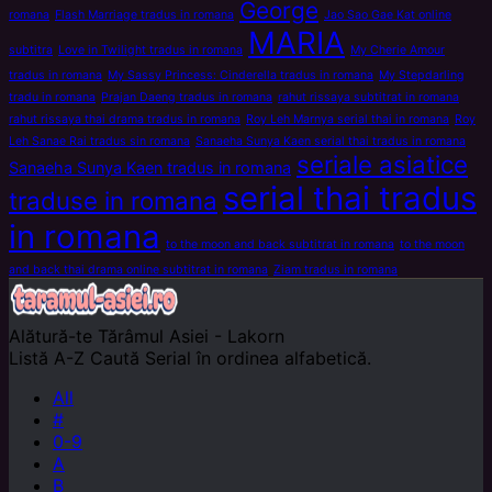
George
romana
Flash Marriage tradus in romana
Jao Sao Gae Kat online
MARIA
subtitra
Love in Twilight tradus in romana
My Cherie Amour
tradus in romana
My Sassy Princess: Cinderella tradus in romana
My Stepdarling
tradu in romana
Prajan Daeng tradus in romana
rahut rissaya subtitrat in romana
rahut rissaya thai drama tradus in romana
Roy Leh Marnya serial thai in romana
Roy
Leh Sanae Rai tradus sin romana
Sanaeha Sunya Kaen serial thai tradus in romana
seriale asiatice
Sanaeha Sunya Kaen tradus in romana
serial thai tradus
traduse in romana
in romana
to the moon and back subtitrat in romana
to the moon
and back thai drama online subtitrat in romana
Ziam tradus in romana
Alătură-te
Tărâmul Asiei - Lakorn
Listă A-Z
Caută Serial în ordinea alfabetică.
All
#
0-9
A
B