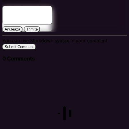
Anulează
Trimite
You can use Markdown syntax in your comment.
Submit Comment
0
Comments