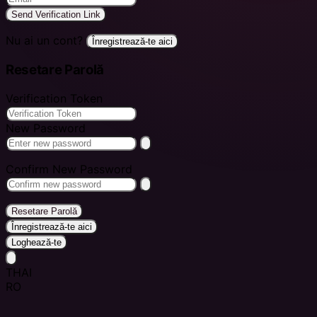
Send Verification Link
Nu ai un cont?
Înregistrează-te aici
Resetare Parolă
Verification Token
New Password
Confirm New Password
Resetare Parolă
Înregistrează-te aici
Loghează-te
THAI
RO