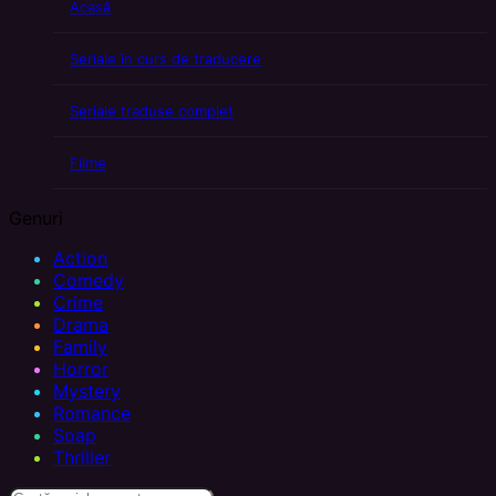
Acasă
Seriale în curs de traducere
Seriale traduse complet
Filme
Genuri
Action
Comedy
Crime
Drama
Family
Horror
Mystery
Romance
Soap
Thriller