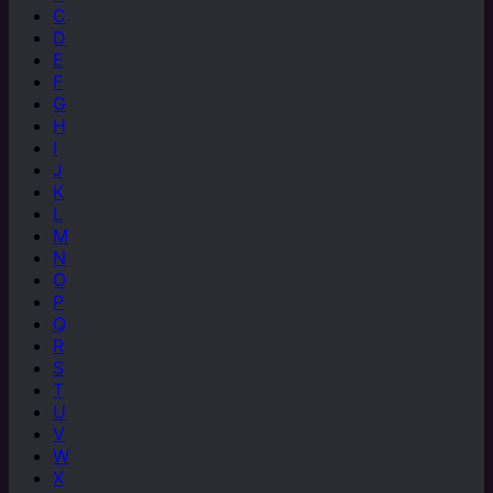
C
D
E
F
G
H
I
J
K
L
M
N
O
P
Q
R
S
T
U
V
W
X