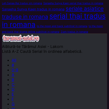
Leh Sanae Rai tradus sin romana
Sanaeha Sunya Kaen serial thai tradus in romana
seriale asiatice
Sanaeha Sunya Kaen tradus in romana
serial thai tradus
traduse in romana
in romana
to the moon and back subtitrat in romana
to the moon
and back thai drama online subtitrat in romana
Ziam tradus in romana
Alătură-te
Tărâmul Asiei - Lakorn
Listă A-Z
Caută Serial în ordinea alfabetică.
All
#
0-9
A
B
C
D
E
F
G
H