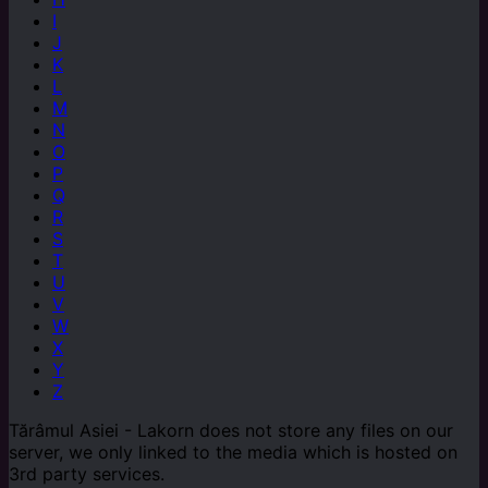
I
J
K
L
M
N
O
P
Q
R
S
T
U
V
W
X
Y
Z
Tărâmul Asiei - Lakorn does not store any files on our
server, we only linked to the media which is hosted on
3rd party services.