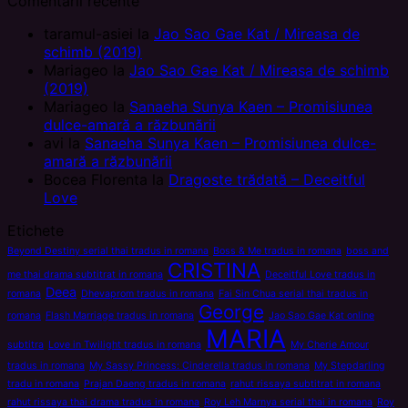
Comentarii recente
taramul-asiei
la
Jao Sao Gae Kat / Mireasa de
schimb (2019)
Mariageo
la
Jao Sao Gae Kat / Mireasa de schimb
(2019)
Mariageo
la
Sanaeha Sunya Kaen – Promisiunea
dulce-amară a răzbunării
avi
la
Sanaeha Sunya Kaen – Promisiunea dulce-
amară a răzbunării
Bocea Florenta
la
Dragoste trădată – Deceitful
Love
Etichete
Beyond Destiny serial thai tradus in romana
Boss & Me tradus in romana
boss and
CRISTINA
me thai drama subtitrat in romana
Deceitful Love tradus in
Deea
romana
Dhevaprom tradus in romana
Fai Sin Chua serial thai tradus in
George
romana
Flash Marriage tradus in romana
Jao Sao Gae Kat online
MARIA
subtitra
Love in Twilight tradus in romana
My Cherie Amour
tradus in romana
My Sassy Princess: Cinderella tradus in romana
My Stepdarling
tradu in romana
Prajan Daeng tradus in romana
rahut rissaya subtitrat in romana
rahut rissaya thai drama tradus in romana
Roy Leh Marnya serial thai in romana
Roy