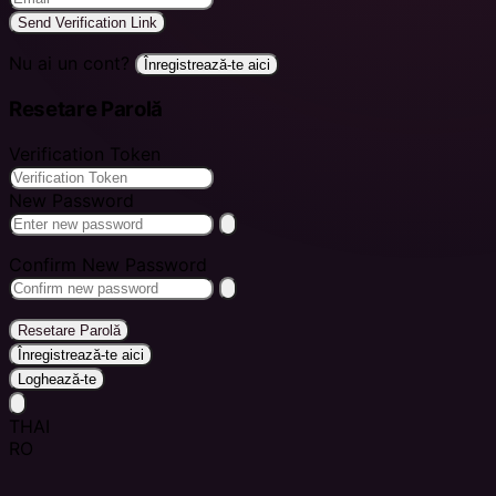
Send Verification Link
Nu ai un cont?
Înregistrează-te aici
Resetare Parolă
Verification Token
New Password
Confirm New Password
Resetare Parolă
Înregistrează-te aici
Loghează-te
THAI
RO