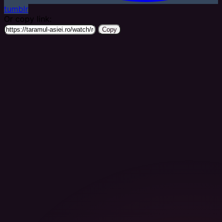
tumblr
Or copy link:
Copy