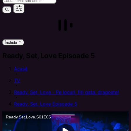
keyboard_arrow_down
Închide
Ready, Set, Love Episoade 5
Acasă
arrow_right
TV
arrow_right
Ready, Set, Love - Pe locuri, fiți gata, dragoste!
arrow_right
Ready, Set, Love Episoade 5