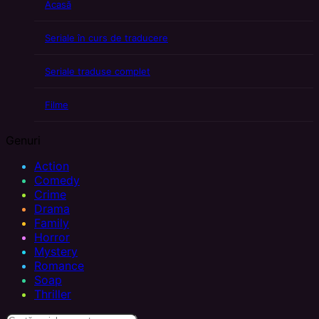
Acasă
Seriale în curs de traducere
Seriale traduse complet
Filme
Genuri
Action
Comedy
Crime
Drama
Family
Horror
Mystery
Romance
Soap
Thriller