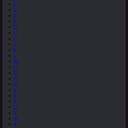
C
D
E
F
G
H
I
J
K
L
M
N
O
P
Q
R
S
T
U
V
W
X