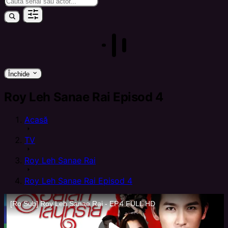
keyboard_arrow_down
Închide
Roy Leh Sanae Rai Episod 4
Acasă
arrow_right
TV
arrow_right
Roy Leh Sanae Rai
arrow_right
Roy Leh Sanae Rai Episod 4