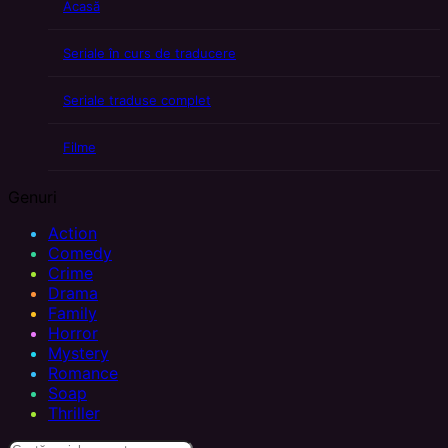
Acasă
Seriale în curs de traducere
Seriale traduse complet
Filme
Genuri
Action
Comedy
Crime
Drama
Family
Horror
Mystery
Romance
Soap
Thriller