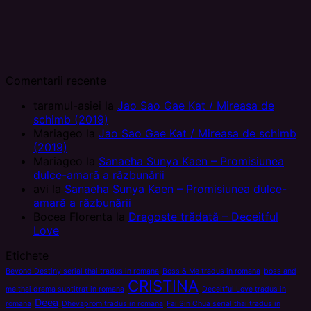
Comentarii recente
taramul-asiei
la
Jao Sao Gae Kat / Mireasa de
schimb (2019)
Mariageo
la
Jao Sao Gae Kat / Mireasa de schimb
(2019)
Mariageo
la
Sanaeha Sunya Kaen – Promisiunea
dulce-amară a răzbunării
avi
la
Sanaeha Sunya Kaen – Promisiunea dulce-
amară a răzbunării
Bocea Florenta
la
Dragoste trădată – Deceitful
Love
Etichete
Beyond Destiny serial thai tradus in romana
Boss & Me tradus in romana
boss and
CRISTINA
me thai drama subtitrat in romana
Deceitful Love tradus in
Deea
romana
Dhevaprom tradus in romana
Fai Sin Chua serial thai tradus in