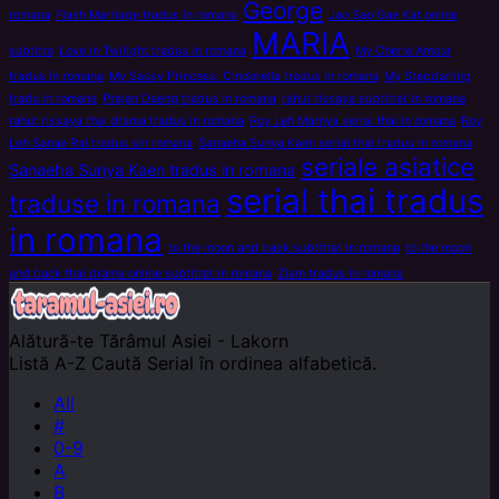
George
romana
Flash Marriage tradus in romana
Jao Sao Gae Kat online
MARIA
subtitra
Love in Twilight tradus in romana
My Cherie Amour
tradus in romana
My Sassy Princess: Cinderella tradus in romana
My Stepdarling
tradu in romana
Prajan Daeng tradus in romana
rahut rissaya subtitrat in romana
rahut rissaya thai drama tradus in romana
Roy Leh Marnya serial thai in romana
Roy
Leh Sanae Rai tradus sin romana
Sanaeha Sunya Kaen serial thai tradus in romana
seriale asiatice
Sanaeha Sunya Kaen tradus in romana
serial thai tradus
traduse in romana
in romana
to the moon and back subtitrat in romana
to the moon
and back thai drama online subtitrat in romana
Ziam tradus in romana
Alătură-te
Tărâmul Asiei - Lakorn
Listă A-Z
Caută Serial în ordinea alfabetică.
All
#
0-9
A
B