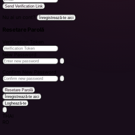
Send Verification Link
Nu ai un cont?
Înregistrează-te aici
Resetare Parolă
Verification Token
New Password
Confirm New Password
Resetare Parolă
Înregistrează-te aici
Loghează-te
THAI
RO