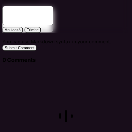
Anulează
Trimite
You can use Markdown syntax in your comment.
Submit Comment
0
Comments