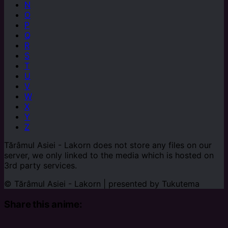
N
O
P
Q
R
S
T
U
V
W
X
Y
Z
Tărâmul Asiei - Lakorn does not store any files on our
server, we only linked to the media which is hosted on
3rd party services.
© Tărâmul Asiei - Lakorn | presented by
Tukutema
Share this anime: