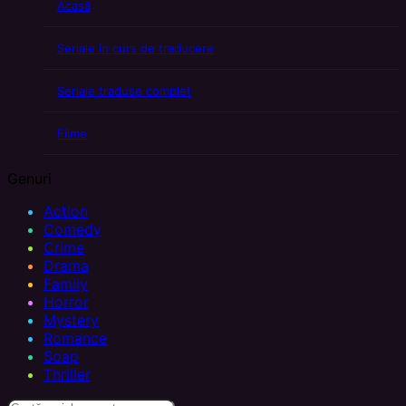
Acasă
Seriale în curs de traducere
Seriale traduse complet
Filme
Genuri
Action
Comedy
Crime
Drama
Family
Horror
Mystery
Romance
Soap
Thriller