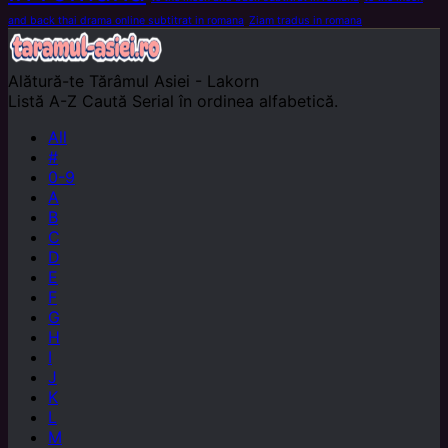
and back thai drama online subtitrat in romana
Ziam tradus in romana
Alătură-te
Tărâmul Asiei - Lakorn
Listă A-Z
Caută Serial în ordinea alfabetică.
All
#
0-9
A
B
C
D
E
F
G
H
I
J
K
L
M