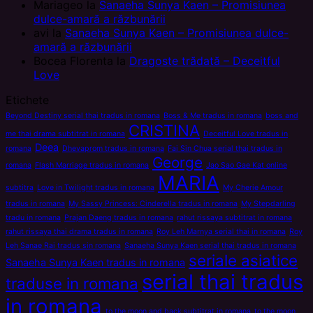
Mariageo
la
Sanaeha Sunya Kaen – Promisiunea
dulce-amară a răzbunării
avi
la
Sanaeha Sunya Kaen – Promisiunea dulce-
amară a răzbunării
Bocea Florenta
la
Dragoste trădată – Deceitful
Love
Etichete
Beyond Destiny serial thai tradus in romana
Boss & Me tradus in romana
boss and
CRISTINA
me thai drama subtitrat in romana
Deceitful Love tradus in
Deea
romana
Dhevaprom tradus in romana
Fai Sin Chua serial thai tradus in
George
romana
Flash Marriage tradus in romana
Jao Sao Gae Kat online
MARIA
subtitra
Love in Twilight tradus in romana
My Cherie Amour
tradus in romana
My Sassy Princess: Cinderella tradus in romana
My Stepdarling
tradu in romana
Prajan Daeng tradus in romana
rahut rissaya subtitrat in romana
rahut rissaya thai drama tradus in romana
Roy Leh Marnya serial thai in romana
Roy
Leh Sanae Rai tradus sin romana
Sanaeha Sunya Kaen serial thai tradus in romana
seriale asiatice
Sanaeha Sunya Kaen tradus in romana
serial thai tradus
traduse in romana
in romana
to the moon and back subtitrat in romana
to the moon