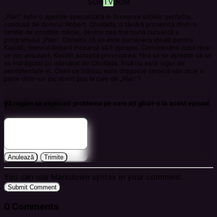
SUB
TV
90M
„Plan” este o agenție specializată în formarea soțiilor perfecte,
condusă de domnul Robert. Chollada, o tânără provenită dintr-o
familie de condiție medie, devine cea mai bună cursantă a
programului „Plan”. Convins că ea este partenera ideală pentru
Kasidit, domnul Robert încearcă să îi apropie. Considerând totul doar
un joc amuzant, Kasidit acceptă provocarea, fără să se aștepte că se
va îndrăgosti cu adevărat de Chollada. Însă nu este sigur de
sentimentele ei. Ceea ce trăiesc este dragoste sinceră sau doar o
parte dintr-un joc atent pus la cale de „Plan”?
Comments
Vă rugăm să explicați problema pe care ați găsit-o la acest episod.
Anulează
Trimite
You can use Markdown syntax in your comment.
Submit Comment
0
Comments