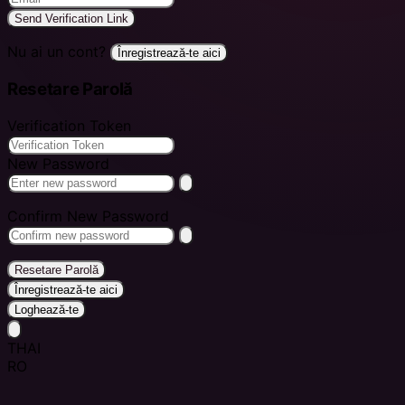
Send Verification Link
Nu ai un cont?
Înregistrează-te aici
Resetare Parolă
Verification Token
New Password
Confirm New Password
Resetare Parolă
Înregistrează-te aici
Loghează-te
THAI
RO