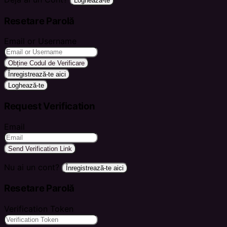
Loghează-te
Resetare Parolă
Email or Username
Obține Codul de Verificare
Înregistrează-te aici
Loghează-te
Request Verification
Email
Send Verification Link
Nu ai un cont?
Înregistrează-te aici
Resetare Parolă
Verification Token