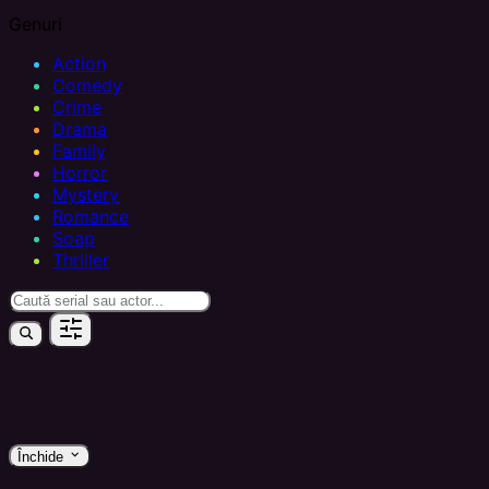
Genuri
Action
Comedy
Crime
Drama
Family
Horror
Mystery
Romance
Soap
Thriller
keyboard_arrow_down
Închide