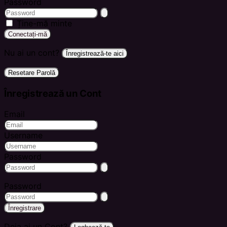
Password
Ține-mă minte
Conectați-mă
Nu ai un cont?
Înregistrează-te aici
Resetare Parolă
Înregistrează un Cont
Email
Username
Password
Password
Înregistrare
Deja ai un Cont?