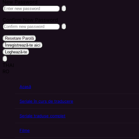
New Password
Confirm New Password
Resetare Parolă
Înregistrează-te aici
Loghează-te
THAI
RO
Acasă
Seriale în curs de traducere
Seriale traduse complet
Filme