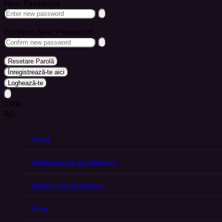
New Password
Confirm New Password
Resetare Parolă
Înregistrează-te aici
Loghează-te
THAI
RO
Acasă
Seriale în curs de traducere
Seriale traduse complet
Filme