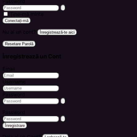
Password
Ține-mă minte
Conectați-mă
Nu ai un cont?
Înregistrează-te aici
Resetare Parolă
Înregistrează un Cont
Email
Username
Password
Password
Înregistrare
Deja ai un Cont?