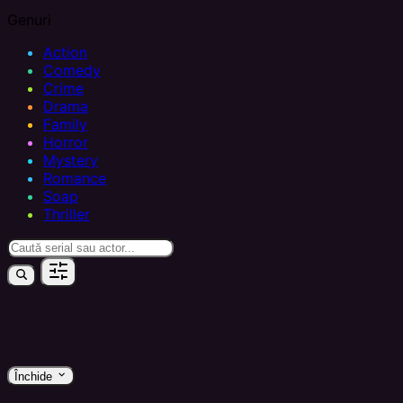
Genuri
Action
Comedy
Crime
Drama
Family
Horror
Mystery
Romance
Soap
Thriller
keyboard_arrow_down
Închide