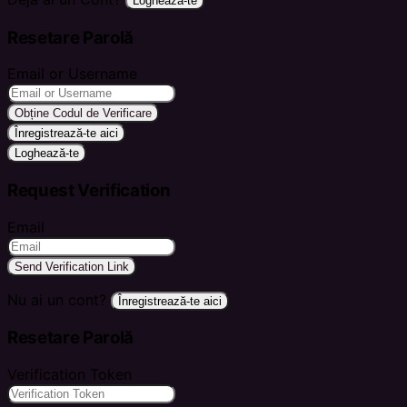
Loghează-te
Resetare Parolă
Email or Username
Obține Codul de Verificare
Înregistrează-te aici
Loghează-te
Request Verification
Email
Send Verification Link
Nu ai un cont?
Înregistrează-te aici
Resetare Parolă
Verification Token