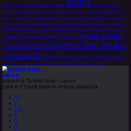
MARIA
subtitra
Love in Twilight tradus in romana
My Cherie Amour
tradus in romana
My Sassy Princess: Cinderella tradus in romana
My Stepdarling
tradu in romana
Prajan Daeng tradus in romana
rahut rissaya subtitrat in romana
rahut rissaya thai drama tradus in romana
Roy Leh Marnya serial thai in romana
Roy
Leh Sanae Rai tradus sin romana
Sanaeha Sunya Kaen serial thai tradus in romana
seriale asiatice
Sanaeha Sunya Kaen tradus in romana
serial thai tradus
traduse in romana
in romana
to the moon and back subtitrat in romana
to the moon
and back thai drama online subtitrat in romana
Ziam tradus in romana
Alătură-te
Tărâmul Asiei - Lakorn
Listă A-Z
Caută Serial în ordinea alfabetică.
All
#
0-9
A
B
C