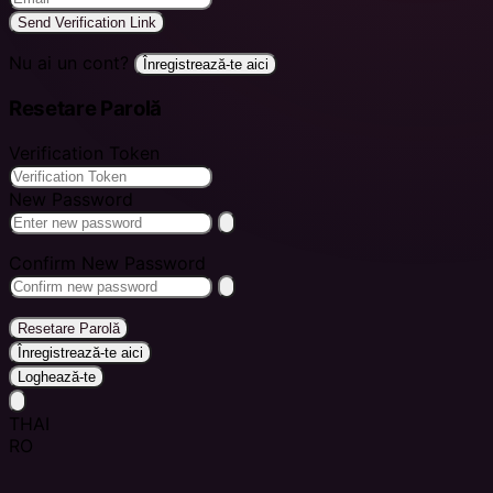
Send Verification Link
Nu ai un cont?
Înregistrează-te aici
Resetare Parolă
Verification Token
New Password
Confirm New Password
Resetare Parolă
Înregistrează-te aici
Loghează-te
THAI
RO