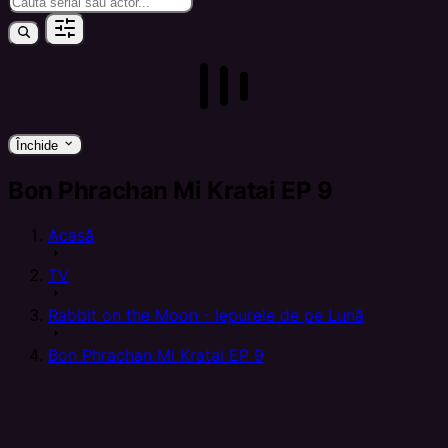
keyboard_arrow_down
Închide
Bon Phrachan Mi Kratai EP 9
Acasă
arrow_right
TV
arrow_right
Rabbit on the Moon - Iepurele de pe Lună
arrow_right
Bon Phrachan Mi Kratai EP 9