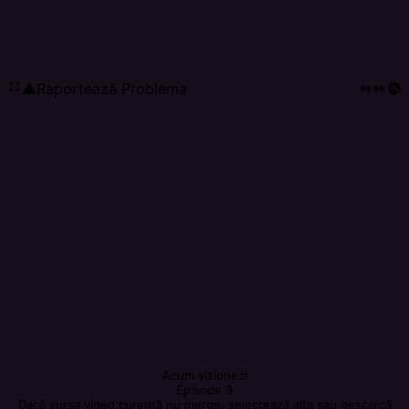
fullscreen
Raportează Problema
report_problem
fast_rewind
fast_forward
playlist_add_circle
Acum vizionezi
Episode 9
Dacă sursa video curentă nu merge, selectează alta sau descarcă