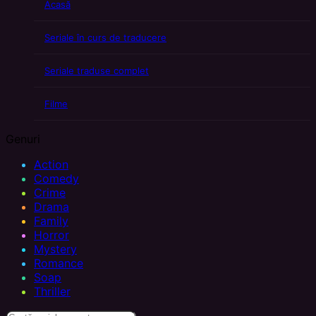
Acasă
Seriale în curs de traducere
Seriale traduse complet
Filme
Genuri
Action
Comedy
Crime
Drama
Family
Horror
Mystery
Romance
Soap
Thriller