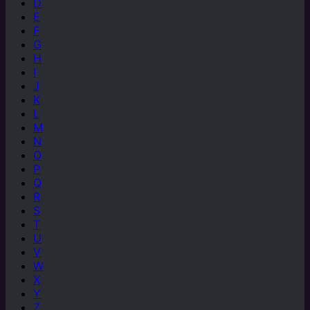
D
E
F
G
H
I
J
K
L
M
N
O
P
Q
R
S
T
U
V
W
X
Y
Z