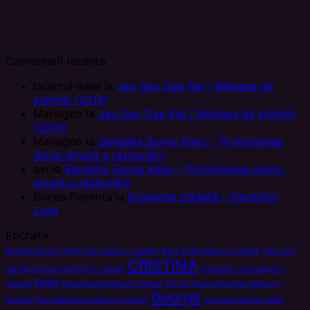
Comentarii recente
taramul-asiei
la
Jao Sao Gae Kat / Mireasa de
schimb (2019)
Mariageo
la
Jao Sao Gae Kat / Mireasa de schimb
(2019)
Mariageo
la
Sanaeha Sunya Kaen – Promisiunea
dulce-amară a răzbunării
avi
la
Sanaeha Sunya Kaen – Promisiunea dulce-
amară a răzbunării
Bocea Florenta
la
Dragoste trădată – Deceitful
Love
Etichete
Beyond Destiny serial thai tradus in romana
Boss & Me tradus in romana
boss and
CRISTINA
me thai drama subtitrat in romana
Deceitful Love tradus in
Deea
romana
Dhevaprom tradus in romana
Fai Sin Chua serial thai tradus in
George
romana
Flash Marriage tradus in romana
Jao Sao Gae Kat online