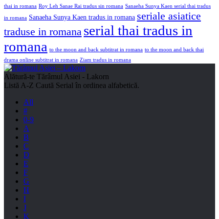
thai in romana
Roy Leh Sanae Rai tradus sin romana
Sanaeha Sunya Kaen serial thai tradus
seriale asiatice
Sanaeha Sunya Kaen tradus in romana
in romana
serial thai tradus in
traduse in romana
romana
to the moon and back subtitrat in romana
to the moon and back thai
drama online subtitrat in romana
Ziam tradus in romana
Alătură-te
Tărâmul Asiei - Lakorn
Listă A-Z
Caută Serial în ordinea alfabetică.
All
#
0-9
A
B
C
D
E
F
G
H
I
J
K