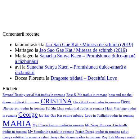
Comentarii recente
taramul-asiei
la
Jao Sao Gae Kat / Mireasa de schimb (2019)
Mariageo
la
Jao Sao Gae Kat / Mireasa de schimb (2019)
Mariageo
la
Sanaeha Sunya Kaen – Promisiunea dulce-amară
a răzbunării
avi
la
Sanaeha Sunya Kaen – Promisiunea dulce-amară a
răzbunării
Bocea Florenta
la
Dragoste trădată – Deceitful Love
Etichete
Beyond Destiny serial thai tradus in romana
Boss & Me tradus in romana
boss and me thai
CRISTINA
Deea
drama subtitrat in romana
Deceitful Love tradus in romana
Dhevaprom tradus in romana
Fai Sin Chua serial thai tradus in romana
Flash Marriage tradus
George
in romana
Jao Sao Gae Kat online subtitra
Love in Twilight tradus in romana
MARIA
My Cherie Amour tradus in romana
My Sassy Princess: Cinderella
tradus in romana
My Stepdarling tradu in romana
Prajan Daeng tradus in romana
rahut
rissaya subtitrat in romana
rahut rissaya thai drama tradus in romana
Roy Leh Marnya serial