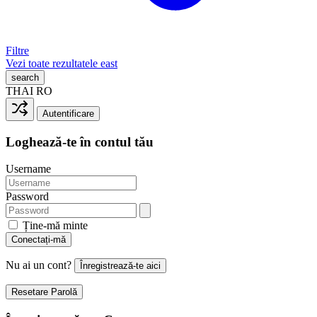
Filtre
Vezi toate rezultatele
east
search
THAI
RO
Autentificare
Loghează-te în contul tău
Username
Password
Ține-mă minte
Conectați-mă
Nu ai un cont?
Înregistrează-te aici
Resetare Parolă