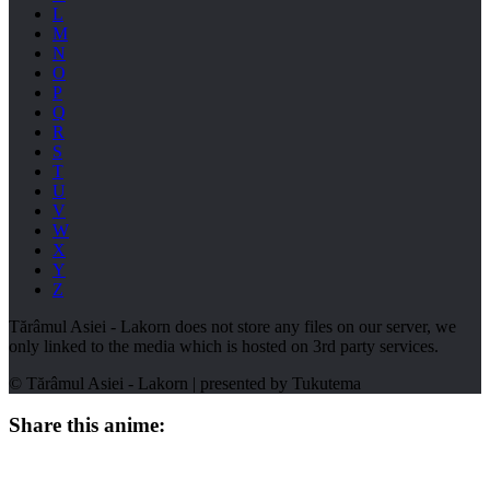
L
M
N
O
P
Q
R
S
T
U
V
W
X
Y
Z
Tărâmul Asiei - Lakorn does not store any files on our server, we
only linked to the media which is hosted on 3rd party services.
© Tărâmul Asiei - Lakorn | presented by
Tukutema
Share this anime: