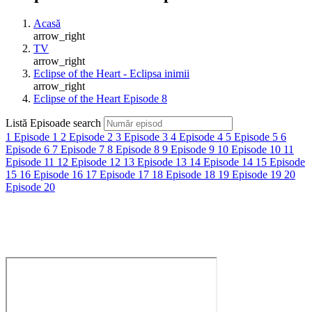
Acasă
arrow_right
TV
arrow_right
Eclipse of the Heart - Eclipsa inimii
arrow_right
Eclipse of the Heart Episode 8
Listă Episoade
search
1
Episode 1
2
Episode 2
3
Episode 3
4
Episode 4
5
Episode 5
6
Episode 6
7
Episode 7
8
Episode 8
9
Episode 9
10
Episode 10
11
Episode 11
12
Episode 12
13
Episode 13
14
Episode 14
15
Episode
15
16
Episode 16
17
Episode 17
18
Episode 18
19
Episode 19
20
Episode 20