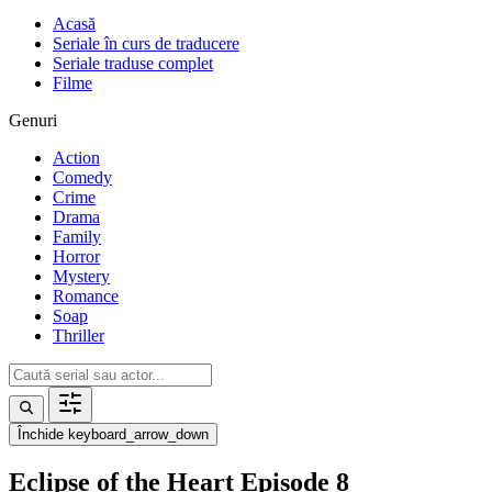
Acasă
Seriale în curs de traducere
Seriale traduse complet
Filme
Genuri
Action
Comedy
Crime
Drama
Family
Horror
Mystery
Romance
Soap
Thriller
Închide
keyboard_arrow_down
Eclipse of the Heart Episode 8