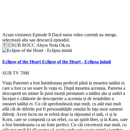
Acum vizionezi
Episode 8
Dacă sursa video curentă nu merge,
selectează alta sau descarcă episodul.
🇷🇴
SUB RO
CC
Abyss
Netu
Ok.ru
Eclipse of the Heart
Eclipse of the Heart - Eclipsa inimii
SUB
TV
70M
Viața Pareenei a fost întotdeauna perfectă până la moartea tatălui ei,
care a fost ca un soare în viața ei. După moartea acestuia, Pareena a
descoperit un mister în jurul morții premature a tatălui său și astfel a
început o călătorie de descoperire a acestuia și de restabilire a
onoarei tatălui ei. Cu cât aprofundează mai mult, cu atât mai mult
află cât de diferite pot fi personalitățile omului în fața unor oameni
diferiți. Acest lucru nu se referă doar la răposatul ei tată, ci și la
Korn, care se comportă ca un rebel, cu un spirit liber, și la Karn, care
a fost întotdeauna ca un frate perfect. Cu cât cercetează mai mult, cu
atât mai mult își dă seama că acolo unde este soare există și umbre.