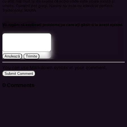
cu atât mai mult își dă seama că acolo unde este soare există și
umbre. Oamenii pot greși. Nimeni nu este cu adevărat perfect.
Traducerea: MARIA
Comments
Vă rugăm să explicați problema pe care ați găsit-o la acest episod.
Anulează
Trimite
You can use Markdown syntax in your comment.
Submit Comment
0
Comments