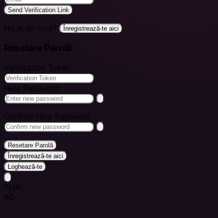
Send Verification Link
Nu ai un cont?
Înregistrează-te aici
Resetare Parolă
Verification Token
New Password
Confirm New Password
Resetare Parolă
Înregistrează-te aici
Loghează-te
THAI
RO