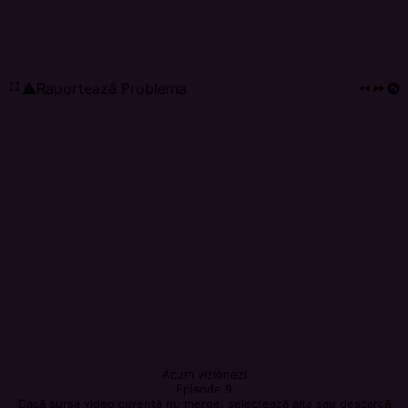
fullscreen
Raportează Problema
report_problem
fast_rewind
fast_forward
playlist_add_circle
Acum vizionezi
Episode 9
Dacă sursa video curentă nu merge, selectează alta sau descarcă