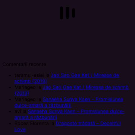
Comentarii recente
taramul-asiei
la
Jao Sao Gae Kat / Mireasa de
schimb (2019)
Mariageo
la
Jao Sao Gae Kat / Mireasa de schimb
(2019)
Mariageo
la
Sanaeha Sunya Kaen – Promisiunea
dulce-amară a răzbunării
avi
la
Sanaeha Sunya Kaen – Promisiunea dulce-
amară a răzbunării
Bocea Florenta
la
Dragoste trădată – Deceitful
Love