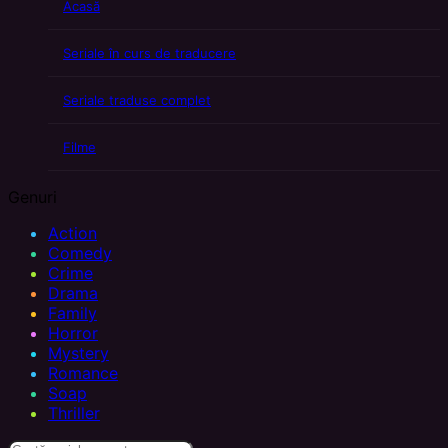
Acasă
Seriale în curs de traducere
Seriale traduse complet
Filme
Genuri
Action
Comedy
Crime
Drama
Family
Horror
Mystery
Romance
Soap
Thriller