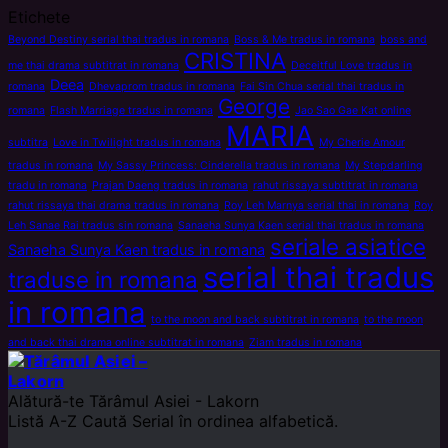
Etichete
Beyond Destiny serial thai tradus in romana
Boss & Me tradus in romana
boss and
CRISTINA
me thai drama subtitrat in romana
Deceitful Love tradus in
Deea
romana
Dhevaprom tradus in romana
Fai Sin Chua serial thai tradus in
George
romana
Flash Marriage tradus in romana
Jao Sao Gae Kat online
MARIA
subtitra
Love in Twilight tradus in romana
My Cherie Amour
tradus in romana
My Sassy Princess: Cinderella tradus in romana
My Stepdarling
tradu in romana
Prajan Daeng tradus in romana
rahut rissaya subtitrat in romana
rahut rissaya thai drama tradus in romana
Roy Leh Marnya serial thai in romana
Roy
Leh Sanae Rai tradus sin romana
Sanaeha Sunya Kaen serial thai tradus in romana
seriale asiatice
Sanaeha Sunya Kaen tradus in romana
serial thai tradus
traduse in romana
in romana
to the moon and back subtitrat in romana
to the moon
and back thai drama online subtitrat in romana
Ziam tradus in romana
Alătură-te
Tărâmul Asiei - Lakorn
Listă A-Z
Caută Serial în ordinea alfabetică.