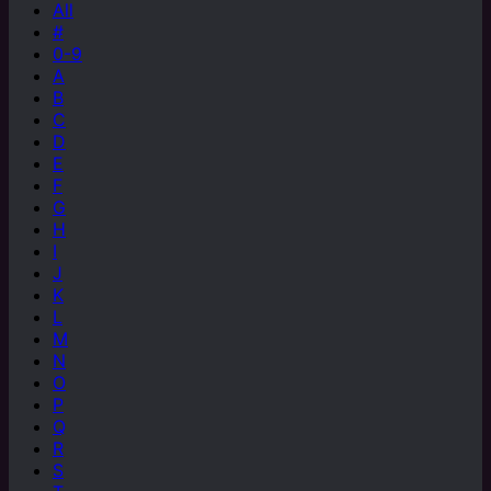
All
#
0-9
A
B
C
D
E
F
G
H
I
J
K
L
M
N
O
P
Q
R
S