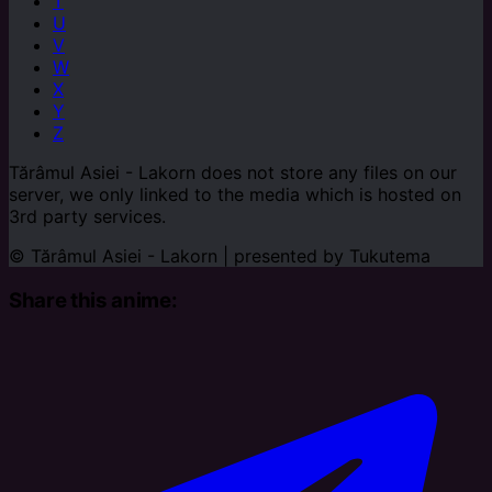
T
U
V
W
X
Y
Z
Tărâmul Asiei - Lakorn does not store any files on our
server, we only linked to the media which is hosted on
3rd party services.
© Tărâmul Asiei - Lakorn | presented by
Tukutema
Share this anime: