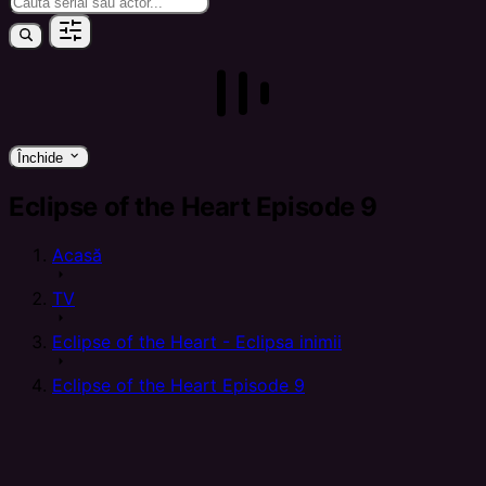
keyboard_arrow_down
Închide
Eclipse of the Heart Episode 9
Acasă
arrow_right
TV
arrow_right
Eclipse of the Heart - Eclipsa inimii
arrow_right
Eclipse of the Heart Episode 9