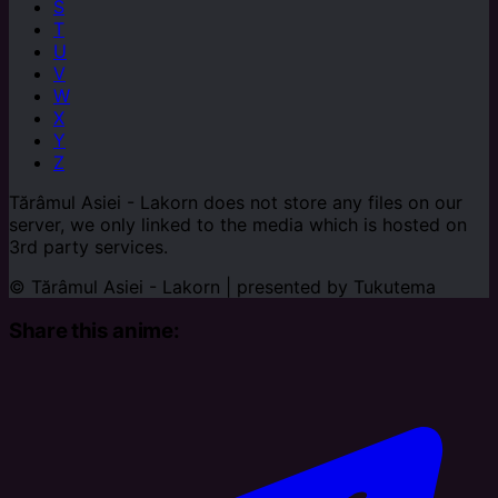
S
T
U
V
W
X
Y
Z
Tărâmul Asiei - Lakorn does not store any files on our
server, we only linked to the media which is hosted on
3rd party services.
© Tărâmul Asiei - Lakorn | presented by
Tukutema
Share this anime: