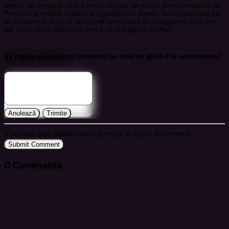
lăsând un mesaj în care îl învinovățește pe Kawin pentru moartea ei.
Pim este o vedetă celebră și logodnica lui Kawin. Gun plănuiește să
se răzbune în timp ce își asumă identitatea de bodyguard al lui Pim,
dar încet-încet sfârșește prin a se îndrăgosti de Pim.
Comments
Vă rugăm să explicați problema pe care ați găsit-o la acest episod.
Anulează
Trimite
You can use Markdown syntax in your comment.
Submit Comment
0
Comments