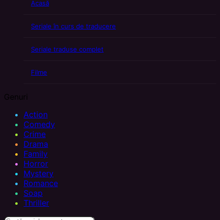
Acasă
Seriale în curs de traducere
Seriale traduse complet
Filme
Genuri
Action
Comedy
Crime
Drama
Family
Horror
Mystery
Romance
Soap
Thriller