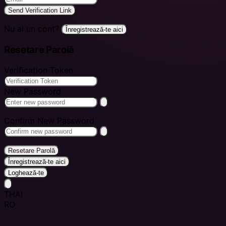
Send Verification Link
Nu ai un cont?
Înregistrează-te aici
Resetare Parolă
Verification Token
New Password
Confirm New Password
Resetare Parolă
Înregistrează-te aici
Loghează-te
THAI
RO