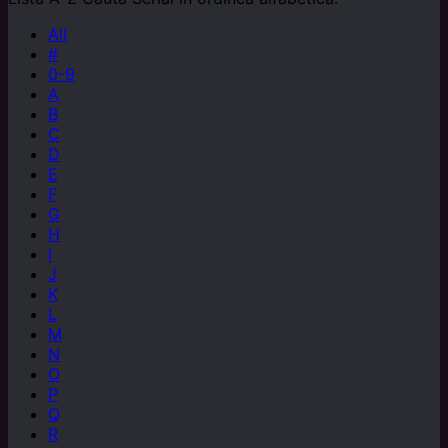
All
#
0-9
A
B
C
D
E
F
G
H
I
J
K
L
M
N
O
P
Q
R