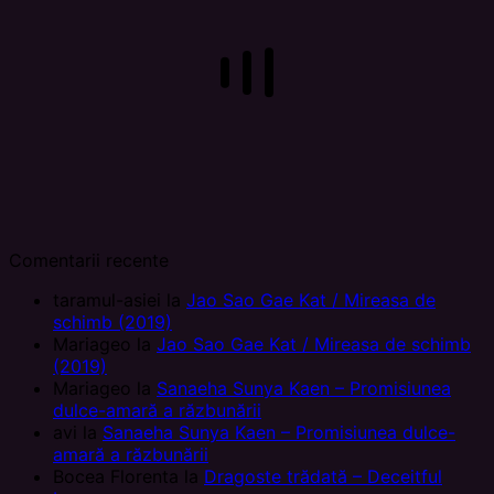
Comentarii recente
taramul-asiei
la
Jao Sao Gae Kat / Mireasa de
schimb (2019)
Mariageo
la
Jao Sao Gae Kat / Mireasa de schimb
(2019)
Mariageo
la
Sanaeha Sunya Kaen – Promisiunea
dulce-amară a răzbunării
avi
la
Sanaeha Sunya Kaen – Promisiunea dulce-
amară a răzbunării
Bocea Florenta
la
Dragoste trădată – Deceitful