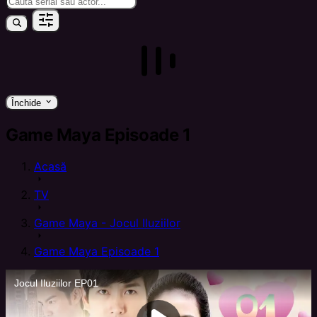
keyboard_arrow_down
Închide
Game Maya Episoade 1
Acasă
arrow_right
TV
arrow_right
Game Maya - Jocul Iluziilor
arrow_right
Game Maya Episoade 1