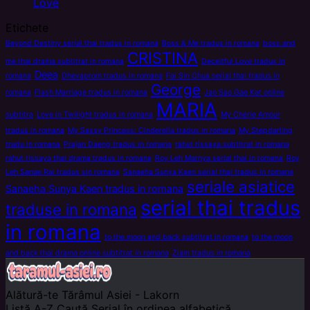
Love
Etichete
Beyond Destiny serial thai tradus in romana
Boss & Me tradus in romana
boss and
CRISTINA
me thai drama subtitrat in romana
Deceitful Love tradus in
Deea
romana
Dhevaprom tradus in romana
Fai Sin Chua serial thai tradus in
George
romana
Flash Marriage tradus in romana
Jao Sao Gae Kat online
MARIA
subtitra
Love in Twilight tradus in romana
My Cherie Amour
tradus in romana
My Sassy Princess: Cinderella tradus in romana
My Stepdarling
tradu in romana
Prajan Daeng tradus in romana
rahut rissaya subtitrat in romana
rahut rissaya thai drama tradus in romana
Roy Leh Marnya serial thai in romana
Roy
Leh Sanae Rai tradus sin romana
Sanaeha Sunya Kaen serial thai tradus in romana
seriale asiatice
Sanaeha Sunya Kaen tradus in romana
serial thai tradus
traduse in romana
in romana
to the moon and back subtitrat in romana
to the moon
and back thai drama online subtitrat in romana
Ziam tradus in romana
Alătură-te
Tărâmul Asiei - Lakorn
Listă A-Z
Caută Serial în ordinea alfabetică.