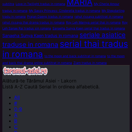
MARIA
subtitra
Love in Twilight tradus in romana
My Cherie Amour
tradus in romana
My Sassy Princess: Cinderella tradus in romana
My Stepdarling
tradu in romana
Prajan Daeng tradus in romana
rahut rissaya subtitrat in romana
rahut rissaya thai drama tradus in romana
Roy Leh Marnya serial thai in romana
Roy
Leh Sanae Rai tradus sin romana
Sanaeha Sunya Kaen serial thai tradus in romana
seriale asiatice
Sanaeha Sunya Kaen tradus in romana
serial thai tradus
traduse in romana
in romana
to the moon and back subtitrat in romana
to the moon
and back thai drama online subtitrat in romana
Ziam tradus in romana
Alătură-te
Tărâmul Asiei - Lakorn
Listă A-Z
Caută Serial în ordinea alfabetică.
All
#
0-9
A
B
C