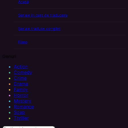
Acasă
Seriale în curs de traducere
Seriale traduse complet
Filme
Genuri
Action
Comedy
Crime
Drama
Family
Horror
Mystery
Romance
Soap
Thriller