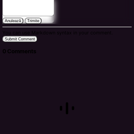
Anulează
Trimite
You can use Markdown syntax in your comment.
Submit Comment
0
Comments