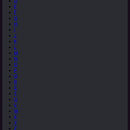
D
E
F
G
H
I
J
K
L
M
N
O
P
Q
R
S
T
U
V
W
X
Y
Z