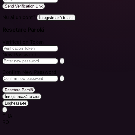
Send Verification Link
Nu ai un cont?
Înregistrează-te aici
Resetare Parolă
Verification Token
New Password
Confirm New Password
Resetare Parolă
Înregistrează-te aici
Loghează-te
THAI
RO