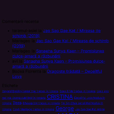
Comentarii recente
taramul-asiei
la
Jao Sao Gae Kat / Mireasa de
schimb (2019)
Mariageo
la
Jao Sao Gae Kat / Mireasa de schimb
(2019)
Mariageo
la
Sanaeha Sunya Kaen – Promisiunea
dulce-amară a răzbunării
avi
la
Sanaeha Sunya Kaen – Promisiunea dulce-
amară a răzbunării
Bocea Florenta
la
Dragoste trădată – Deceitful
Love
Etichete
Beyond Destiny serial thai tradus in romana
Boss & Me tradus in romana
boss and
CRISTINA
me thai drama subtitrat in romana
Deceitful Love tradus in
Deea
romana
Dhevaprom tradus in romana
Fai Sin Chua serial thai tradus in
George
romana
Flash Marriage tradus in romana
Jao Sao Gae Kat online