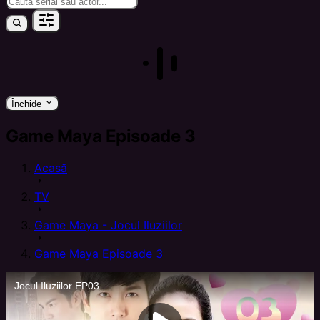
keyboard_arrow_down
Închide
Game Maya Episoade 3
Acasă
arrow_right
TV
arrow_right
Game Maya - Jocul Iluziilor
arrow_right
Game Maya Episoade 3