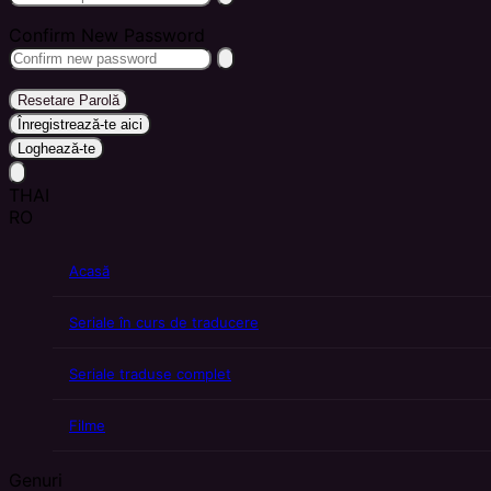
Confirm New Password
Resetare Parolă
Înregistrează-te aici
Loghează-te
THAI
RO
Acasă
Seriale în curs de traducere
Seriale traduse complet
Filme
Genuri