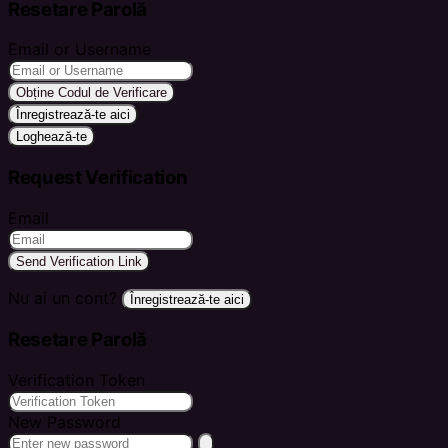
Resetare Parolă
Email or Username
Obține Codul de Verificare
Înregistrează-te aici
Loghează-te
Request Verification
Email
Send Verification Link
Nu ai un cont?
Înregistrează-te aici
Resetare Parolă
Verification Token
New Password