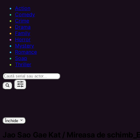
Action
Comedy
Crime
Drama
Family
Horror
Mystery
Romance
Soap
Thriller
keyboard_arrow_down
Închide
Jao Sao Gae Kat / Mireasa de schimb_