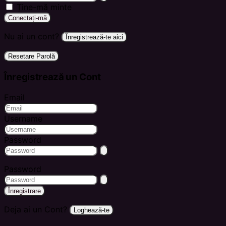
Ține-mă minte
Conectați-mă
Nu ai un cont?
Înregistrează-te aici
Resetare Parolă
Înregistrează un Cont
Email
Username
Password
Password
Înregistrare
Deja ai un Cont?
Loghează-te