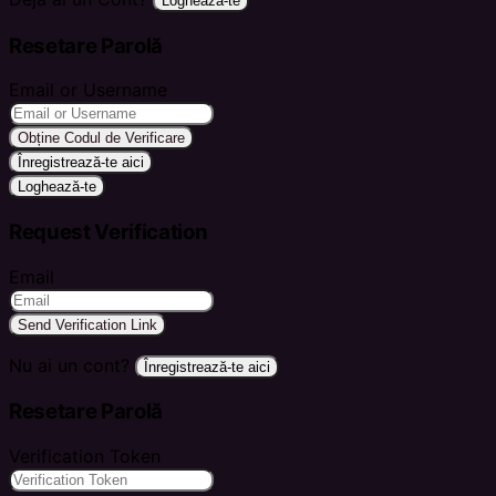
Loghează-te
Resetare Parolă
Email or Username
Obține Codul de Verificare
Înregistrează-te aici
Loghează-te
Request Verification
Email
Send Verification Link
Nu ai un cont?
Înregistrează-te aici
Resetare Parolă
Verification Token