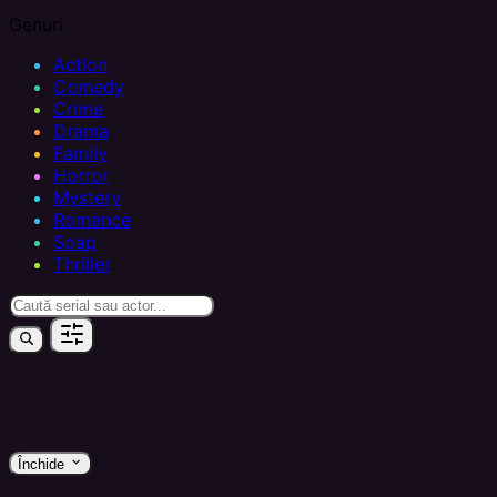
Genuri
Action
Comedy
Crime
Drama
Family
Horror
Mystery
Romance
Soap
Thriller
keyboard_arrow_down
Închide