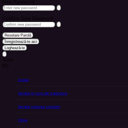
New Password
Confirm New Password
Resetare Parolă
Înregistrează-te aici
Loghează-te
THAI
RO
Acasă
Seriale în curs de traducere
Seriale traduse complet
Filme