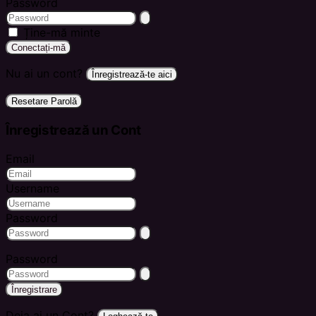
Password
Ține-mă minte
Conectați-mă
Nu ai un cont?
Înregistrează-te aici
Resetare Parolă
Înregistrează un Cont
Email
Username
Password
Password
Înregistrare
Deja ai un Cont?