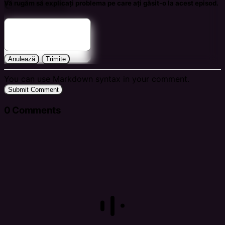
Comments
Vă rugăm să explicați problema pe care ați găsit-o la acest episod.
Anulează
Trimite
You can use Markdown syntax in your comment.
Submit Comment
0
Comments