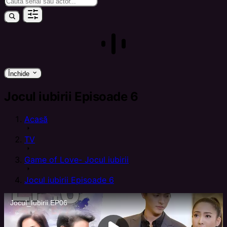
keyboard_arrow_down
Închide
Jocul iubirii Episoade 6
Acasă
arrow_right
TV
arrow_right
Game of Love- Jocul iubirii
arrow_right
Jocul iubirii Episoade 6