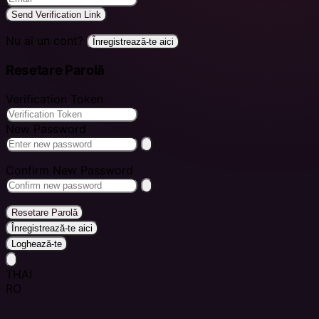
Send Verification Link
Nu ai un cont?
Înregistrează-te aici
Resetare Parolă
Verification Token
New Password
Confirm New Password
Resetare Parolă
Înregistrează-te aici
Loghează-te
THAI
RO