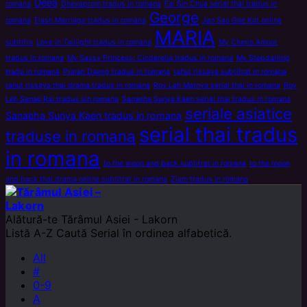
Deea
romana
Dhevaprom tradus in romana
Fai Sin Chua serial thai tradus in
George
romana
Flash Marriage tradus in romana
Jao Sao Gae Kat online
MARIA
subtitra
Love in Twilight tradus in romana
My Cherie Amour
tradus in romana
My Sassy Princess: Cinderella tradus in romana
My Stepdarling
tradu in romana
Prajan Daeng tradus in romana
rahut rissaya subtitrat in romana
rahut rissaya thai drama tradus in romana
Roy Leh Marnya serial thai in romana
Roy
Leh Sanae Rai tradus sin romana
Sanaeha Sunya Kaen serial thai tradus in romana
seriale asiatice
Sanaeha Sunya Kaen tradus in romana
serial thai tradus
traduse in romana
in romana
to the moon and back subtitrat in romana
to the moon
and back thai drama online subtitrat in romana
Ziam tradus in romana
Alătură-te
Tărâmul Asiei - Lakorn
Listă A-Z
Caută Serial în ordinea alfabetică.
All
#
0-9
A