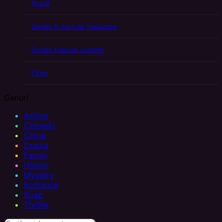
Acasă
Seriale în curs de traducere
Seriale traduse complet
Filme
Genuri
Action
Comedy
Crime
Drama
Family
Horror
Mystery
Romance
Soap
Thriller