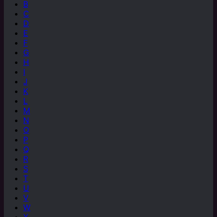
B
C
D
E
F
G
H
I
J
K
L
M
N
O
P
Q
R
S
T
U
V
W
X