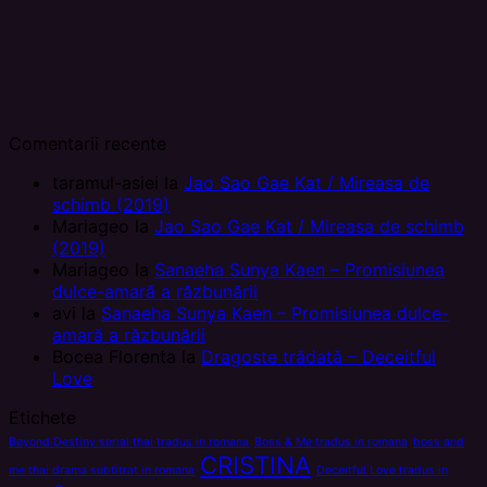
Comentarii recente
taramul-asiei
la
Jao Sao Gae Kat / Mireasa de
schimb (2019)
Mariageo
la
Jao Sao Gae Kat / Mireasa de schimb
(2019)
Mariageo
la
Sanaeha Sunya Kaen – Promisiunea
dulce-amară a răzbunării
avi
la
Sanaeha Sunya Kaen – Promisiunea dulce-
amară a răzbunării
Bocea Florenta
la
Dragoste trădată – Deceitful
Love
Etichete
Beyond Destiny serial thai tradus in romana
Boss & Me tradus in romana
boss and
CRISTINA
me thai drama subtitrat in romana
Deceitful Love tradus in