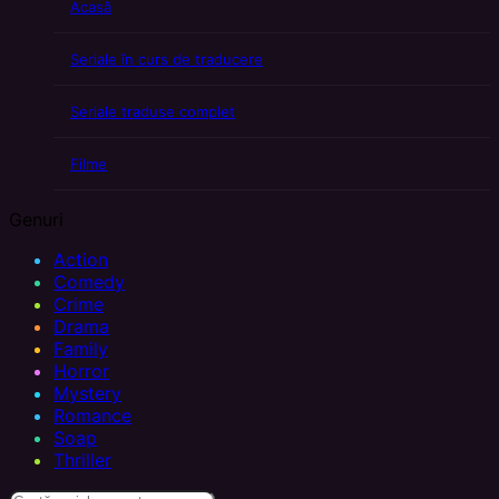
Acasă
Seriale în curs de traducere
Seriale traduse complet
Filme
Genuri
Action
Comedy
Crime
Drama
Family
Horror
Mystery
Romance
Soap
Thriller