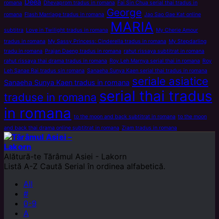
Deea
romana
Dhevaprom tradus in romana
Fai Sin Chua serial thai tradus in
George
romana
Flash Marriage tradus in romana
Jao Sao Gae Kat online
MARIA
subtitra
Love in Twilight tradus in romana
My Cherie Amour
tradus in romana
My Sassy Princess: Cinderella tradus in romana
My Stepdarling
tradu in romana
Prajan Daeng tradus in romana
rahut rissaya subtitrat in romana
rahut rissaya thai drama tradus in romana
Roy Leh Marnya serial thai in romana
Roy
Leh Sanae Rai tradus sin romana
Sanaeha Sunya Kaen serial thai tradus in romana
seriale asiatice
Sanaeha Sunya Kaen tradus in romana
serial thai tradus
traduse in romana
in romana
to the moon and back subtitrat in romana
to the moon
and back thai drama online subtitrat in romana
Ziam tradus in romana
Alătură-te
Tărâmul Asiei - Lakorn
Listă A-Z
Caută Serial în ordinea alfabetică.
All
#
0-9
A