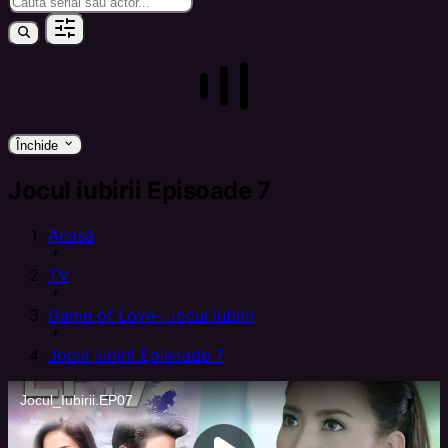
keyboard_arrow_down
Închide
Jocul iubirii Episoade 7
Acasă
arrow_right
TV
arrow_right
Game of Love- Jocul iubirii
arrow_right
Jocul iubirii Episoade 7