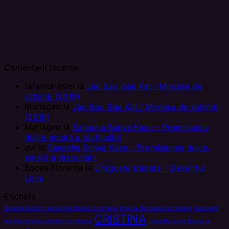
Comentarii recente
taramul-asiei
la
Jao Sao Gae Kat / Mireasa de
schimb (2019)
Mariageo
la
Jao Sao Gae Kat / Mireasa de schimb
(2019)
Mariageo
la
Sanaeha Sunya Kaen – Promisiunea
dulce-amară a răzbunării
avi
la
Sanaeha Sunya Kaen – Promisiunea dulce-
amară a răzbunării
Bocea Florenta
la
Dragoste trădată – Deceitful
Love
Etichete
Beyond Destiny serial thai tradus in romana
Boss & Me tradus in romana
boss and
CRISTINA
me thai drama subtitrat in romana
Deceitful Love tradus in