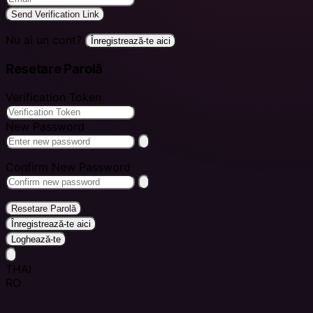
Send Verification Link
Nu ai un cont?
Înregistrează-te aici
Resetare Parolă
Verification Token
New Password
Confirm New Password
Resetare Parolă
Înregistrează-te aici
Loghează-te
THAI
RO