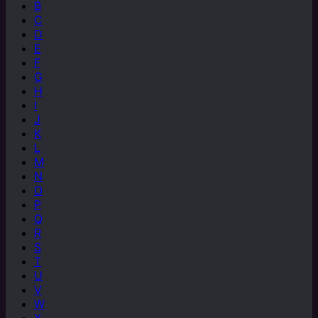
B
C
D
E
F
G
H
I
J
K
L
M
N
O
P
Q
R
S
T
U
V
W
X