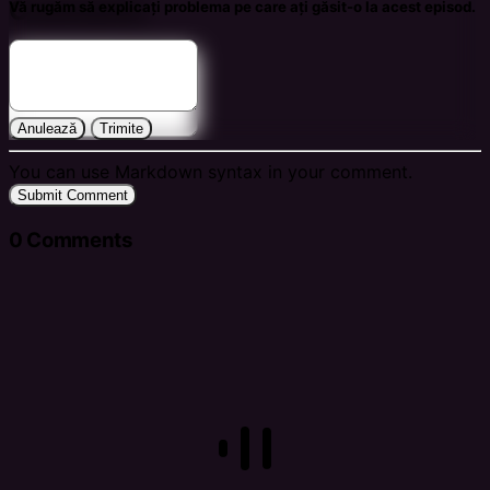
Comments
Vă rugăm să explicați problema pe care ați găsit-o la acest episod.
Anulează
Trimite
You can use Markdown syntax in your comment.
Submit Comment
0
Comments