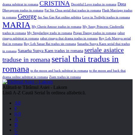
CRISTINA
Deea
drama subtitrat in romana
Deceitful Love tradus in romana
Dhevaprom tradus in romana
Fai Sin Chua serial thai tradus in romana
Flash Marriage tradus
George
in romana
Jao Sao Gae Kat online subtitra
Love in Twilight tradus in romana
MARIA
My Cherie Amour tradus in romana
My Sassy Princess: Cinderella
tradus in romana
My Stepdarling tradu in romana
Prajan Daeng tradus in romana
rahut
rissaya subtitrat in romana
rahut rissaya thai drama tradus in romana
Roy Leh Marnya serial
thai in romana
Roy Leh Sanae Rai tradus sin romana
Sanaeha Sunya Kaen serial thai tradus
seriale asiatice
Sanaeha Sunya Kaen tradus in romana
in romana
serial thai tradus in
traduse in romana
romana
to the moon and back subtitrat in romana
to the moon and back thai
drama online subtitrat in romana
Ziam tradus in romana
Alătură-te
Tărâmul Asiei - Lakorn
Listă A-Z
Caută Serial în ordinea alfabetică.
All
#
0-9
A
B
C