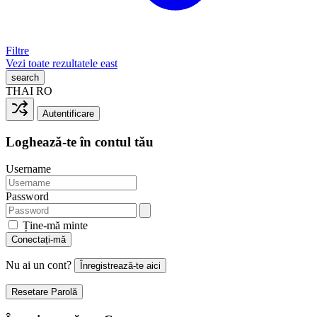
Filtre
Vezi toate rezultatele
east
search
THAI
RO
Autentificare
Loghează-te în contul tău
Username
Password
Ține-mă minte
Conectați-mă
Nu ai un cont?
Înregistrează-te aici
Resetare Parolă