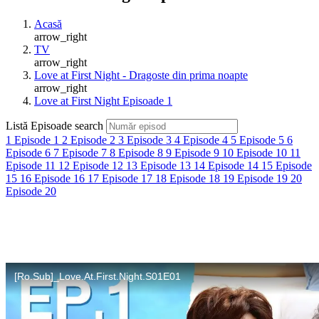
Acasă
arrow_right
TV
arrow_right
Love at First Night - Dragoste din prima noapte
arrow_right
Love at First Night Episoade 1
Listă Episoade
search
1
Episode 1
2
Episode 2
3
Episode 3
4
Episode 4
5
Episode 5
6
Episode 6
7
Episode 7
8
Episode 8
9
Episode 9
10
Episode 10
11
Episode 11
12
Episode 12
13
Episode 13
14
Episode 14
15
Episode
15
16
Episode 16
17
Episode 17
18
Episode 18
19
Episode 19
20
Episode 20