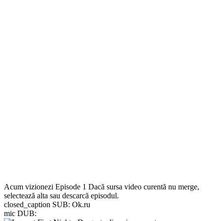
Acum vizionezi
Episode 1
Dacă sursa video curentă nu merge,
selectează alta sau descarcă episodul.
closed_caption
SUB:
Ok.ru
mic
DUB: