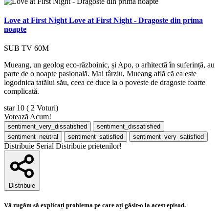
Love at First Night
Love at First Night - Dragoste din prima
noapte
SUB
TV
60M
Mueang, un geolog eco-războinic, și Apo, o arhitectă în suferință, au
parte de o noapte pasională. Mai târziu, Mueang află că ea este
logodnica tatălui său, ceea ce duce la o poveste de dragoste foarte
complicată.
star
10
( 2 Voturi)
Votează Acum!
sentiment_very_dissatisfied
sentiment_dissatisfied
sentiment_neutral
sentiment_satisfied
sentiment_very_satisfied
Distribuie Serial
Distribuie prietenilor!
Distribuie
Vă rugăm să explicați problema pe care ați găsit-o la acest episod.