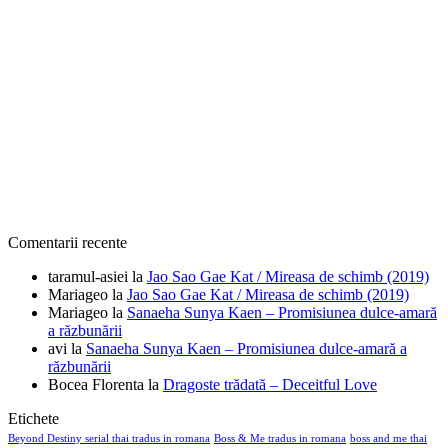
Comentarii recente
taramul-asiei
la
Jao Sao Gae Kat / Mireasa de schimb (2019)
Mariageo
la
Jao Sao Gae Kat / Mireasa de schimb (2019)
Mariageo
la
Sanaeha Sunya Kaen – Promisiunea dulce-amară
a răzbunării
avi
la
Sanaeha Sunya Kaen – Promisiunea dulce-amară a
răzbunării
Bocea Florenta
la
Dragoste trădată – Deceitful Love
Etichete
Beyond Destiny serial thai tradus in romana
Boss & Me tradus in romana
boss and me thai