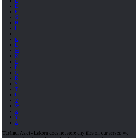
D
E
F
G
H
I
J
K
L
M
N
O
P
Q
R
S
T
U
V
W
X
Y
Z
Tărâmul Asiei - Lakorn does not store any files on our server, we