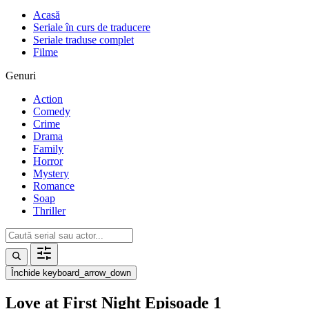
Acasă
Seriale în curs de traducere
Seriale traduse complet
Filme
Genuri
Action
Comedy
Crime
Drama
Family
Horror
Mystery
Romance
Soap
Thriller
Închide
keyboard_arrow_down
Love at First Night Episoade 1