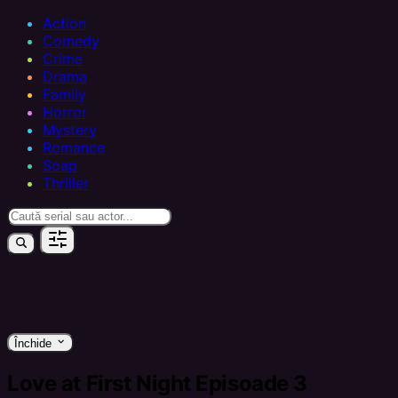
Action
Comedy
Crime
Drama
Family
Horror
Mystery
Romance
Soap
Thriller
keyboard_arrow_down
Închide
Love at First Night Episoade 3