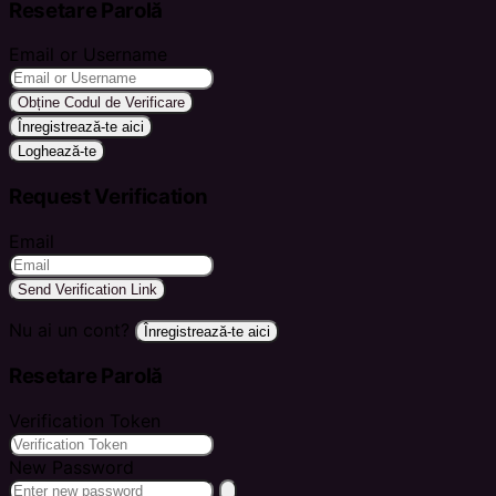
Resetare Parolă
Email or Username
Obține Codul de Verificare
Înregistrează-te aici
Loghează-te
Request Verification
Email
Send Verification Link
Nu ai un cont?
Înregistrează-te aici
Resetare Parolă
Verification Token
New Password