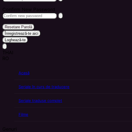
Confirm New Password
Resetare Parolă
Înregistrează-te aici
Loghează-te
THAI
RO
Acasă
Seriale în curs de traducere
Seriale traduse complet
Filme
Genuri