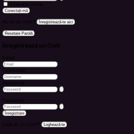
Ține-mă minte
Conectați-mă
Nu ai un cont?
Înregistrează-te aici
Resetare Parolă
Înregistrează un Cont
Email
Username
Password
Password
Înregistrare
Deja ai un Cont?
Loghează-te