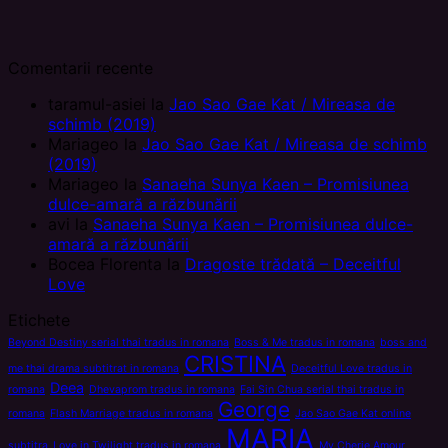
Comentarii recente
taramul-asiei
la
Jao Sao Gae Kat / Mireasa de
schimb (2019)
Mariageo
la
Jao Sao Gae Kat / Mireasa de schimb
(2019)
Mariageo
la
Sanaeha Sunya Kaen – Promisiunea
dulce-amară a răzbunării
avi
la
Sanaeha Sunya Kaen – Promisiunea dulce-
amară a răzbunării
Bocea Florenta
la
Dragoste trădată – Deceitful
Love
Etichete
Beyond Destiny serial thai tradus in romana
Boss & Me tradus in romana
boss and
CRISTINA
me thai drama subtitrat in romana
Deceitful Love tradus in
Deea
romana
Dhevaprom tradus in romana
Fai Sin Chua serial thai tradus in
George
romana
Flash Marriage tradus in romana
Jao Sao Gae Kat online
MARIA
subtitra
Love in Twilight tradus in romana
My Cherie Amour