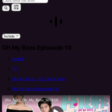
keyboard_arrow_down
Închide
Oh My Boss Episoade 10
Acasă
arrow_right
TV
arrow_right
Oh My Boss - Oh, Șeful Meu
arrow_right
Oh My Boss Episoade 10