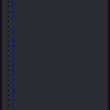
E
F
G
H
I
J
K
L
M
N
O
P
Q
R
S
T
U
V
W
X
Y
Z