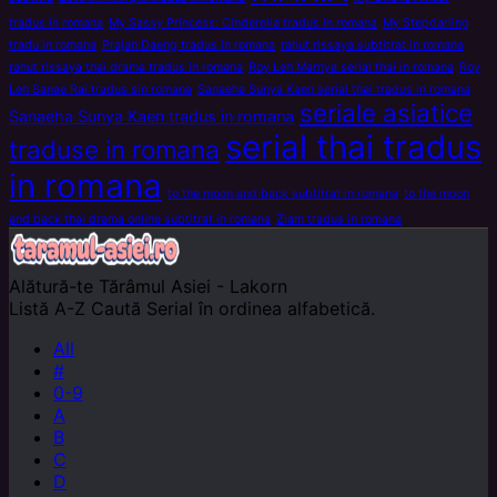
tradus in romana
My Sassy Princess: Cinderella tradus in romana
My Stepdarling
tradu in romana
Prajan Daeng tradus in romana
rahut rissaya subtitrat in romana
rahut rissaya thai drama tradus in romana
Roy Leh Marnya serial thai in romana
Roy
Leh Sanae Rai tradus sin romana
Sanaeha Sunya Kaen serial thai tradus in romana
seriale asiatice
Sanaeha Sunya Kaen tradus in romana
serial thai tradus
traduse in romana
in romana
to the moon and back subtitrat in romana
to the moon
and back thai drama online subtitrat in romana
Ziam tradus in romana
Alătură-te
Tărâmul Asiei - Lakorn
Listă A-Z
Caută Serial în ordinea alfabetică.
All
#
0-9
A
B
C
D