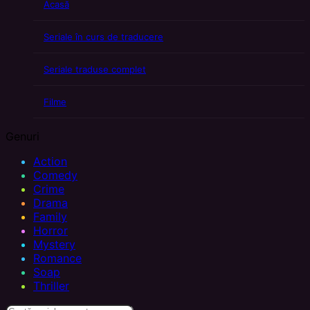
Acasă
Seriale în curs de traducere
Seriale traduse complet
Filme
Genuri
Action
Comedy
Crime
Drama
Family
Horror
Mystery
Romance
Soap
Thriller