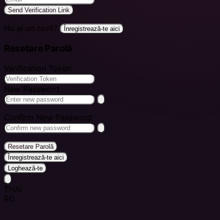
Send Verification Link
Nu ai un cont?
Înregistrează-te aici
Resetare Parolă
Verification Token
New Password
Confirm New Password
Resetare Parolă
Înregistrează-te aici
Loghează-te
THAI
RO