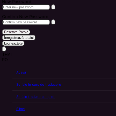
New Password
Confirm New Password
Resetare Parolă
Înregistrează-te aici
Loghează-te
THAI
RO
Acasă
Seriale în curs de traducere
Seriale traduse complet
Filme