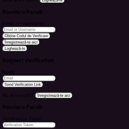
Loghează-te
Resetare Parolă
Email or Username
Obține Codul de Verificare
Înregistrează-te aici
Loghează-te
Request Verification
Email
Send Verification Link
Nu ai un cont?
Înregistrează-te aici
Resetare Parolă
Verification Token