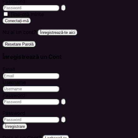
Password
Ține-mă minte
Conectați-mă
Nu ai un cont?
Înregistrează-te aici
Resetare Parolă
Înregistrează un Cont
Email
Username
Password
Password
Înregistrare
Deja ai un Cont?