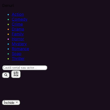
Genuri
Action
Comedy
Crime
Drama
Family
Horror
Mystery
Romance
Soap
Thriller
keyboard_arrow_down
Închide