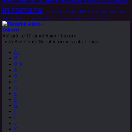
in romana
to the moon and back subtitrat in romana
to the moon
and back thai drama online subtitrat in romana
Ziam tradus in romana
Alătură-te
Tărâmul Asiei - Lakorn
Listă A-Z
Caută Serial în ordinea alfabetică.
All
#
0-9
A
B
C
D
E
F
G
H
I
J
K