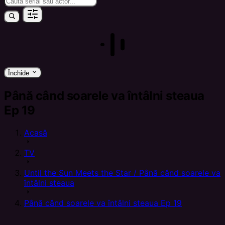
keyboard_arrow_down
Închide
Până când soarele va întâlni steaua
Ep 19
Acasă
arrow_right
TV
arrow_right
Until the Sun Meets the Star / Până când soarele va
întâlni steaua
arrow_right
Până când soarele va întâlni steaua Ep 19